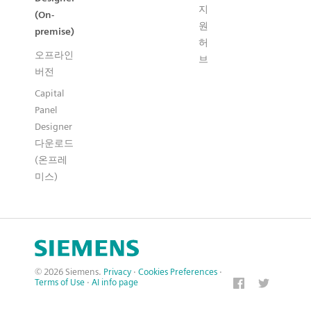
지
(On-
원
premise)
허
오프라인
브
버전
Capital
Panel
Designer
다운로드
(온프레
미스)
© 2026 Siemens.
Privacy
·
Cookies Preferences
·
Terms of Use
·
AI info page