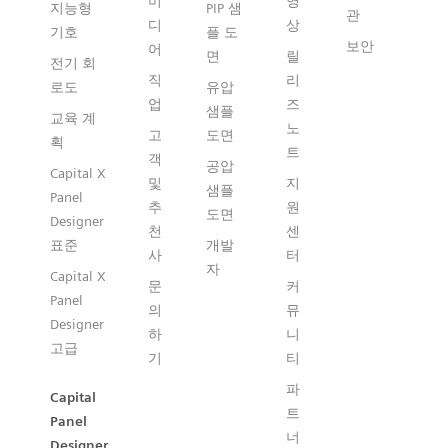
미
영
지능형
PIP 샘
관
디
상
기호
플 도
보안
어
면
릴
전기 회
직
리
로도
유압
업
즈
샘플
교육 계
노
고
도면
획
트
객
공압
Capital X
및
지
샘플
Panel
추
원
도면
Designer
천
센
표준
개발
사
터
자
Capital X
문
커
Panel
의
뮤
Designer
하
니
고급
기
티
파
Capital
트
Panel
너
Designer