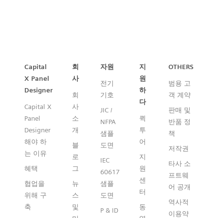
Capital™ X Panel Designer
Capital
회
자원
지
OTHERS
X Panel
사
원
전기
범용 고
Designer
하
회
기호
객 계약
다
Capital X
사
JIC /
판매 및
Panel
소
퀵
NFPA
반품 정
Designer
개
투
샘플
책
해야 하
어
블
도면
저작권
는 이유
로
지
IEC
타사 소
혜택
그
원
60617
프트웨
센
협업을
뉴
샘플
어 공개
터
위해 구
스
도면
역사적
축
및
동
P & ID
이용약