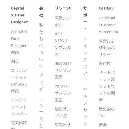
Capital™ X Panel Designer
Capital
会
リソース
サ
OTHERS
X Panel
社
ポ
電気シン
Universal
Designer
ー
私
ボル
Customer
ト
Capital X
た
Agreement
JIC /
Panel
ち
ク
NFPAサ
販売およ
Designer
に
イ
ンプル図
び返品ポ
理由
つ
ッ
面
リシー
い
ク
利点
IEC60617
著作権
て
ツ
コラボレ
サンプル
サードパ
ア
ブ
ーション
図面
ーティ製
ー
ロ
のために
P&ID PIP
ソフトウ
グ
ヘ
構築
サンプル
ェアの開
ル
ニ
インテリ
図面
示
プ
ュ
ジェント
油圧サン
歴史的な
セ
ー
シンボル
プル図
T&C
ン
ス
電気回路
タ
空気圧サ
安全
と