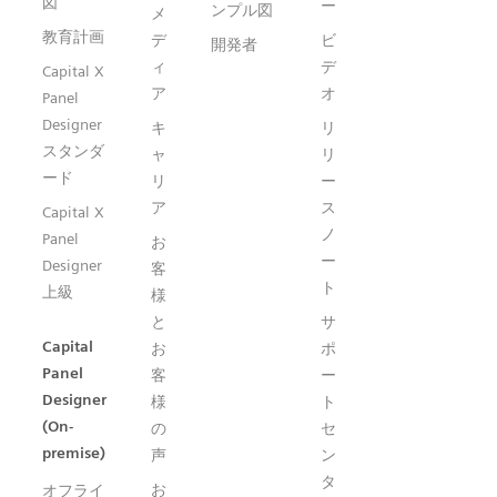
図
ー
ンプル図
メ
教育計画
デ
ビ
開発者
ィ
デ
Capital X
ア
オ
Panel
Designer
キ
リ
スタンダ
ャ
リ
ード
リ
ー
ア
ス
Capital X
ノ
Panel
お
ー
Designer
客
ト
上級
様
と
サ
Capital
お
ポ
Panel
客
ー
Designer
様
ト
(On-
の
セ
premise)
声
ン
タ
お
オフライ