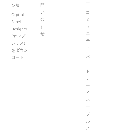
ー
問
ン版
い
コ
Capital
合
ミ
Panel
わ
ュ
Designer
せ
ニ
(オンプ
テ
レミス)
ィ
をダウン
パ
ロード
ー
ト
ナ
ー
イ
ネ
ー
ブ
ル
メ