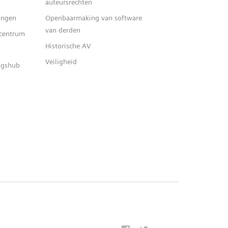
auteursrechten
ingen
Openbaarmaking van software
van derden
centrum
Historische AV
Veiligheid
ingshub