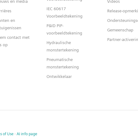
euws en media
Videos
IEC 60617
rrières
Release-opmerk
Voorbeeldtekening
anten en
Ondersteunings
P&ID PIP-
tuigenissen
Gemeenschap
voorbeeldtekening
em contact met
Partner-activer
Hydraulische
s op
monstertekening
Pneumatische
monstertekening
Ontwikkelaar
s of Use
·
AI info page