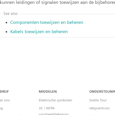
kunnen leidingen of signalen toewijzen aan de bijbehore
See also
Componenten toewijzen en beheren
Kabels toewijzen en beheren
DRIJF
MIDDELEN
ONDERSTEUNI
er ons
Elektrische symbolen
Snelle Tour
og
JIC / NFPA-
Helpcentrum
voorbeeldtekening