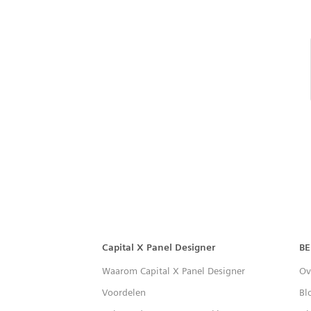
Capital™ X Panel Designer
Capital X Panel Designer
BE
Waarom Capital X Panel Designer
Ov
Voordelen
Bl