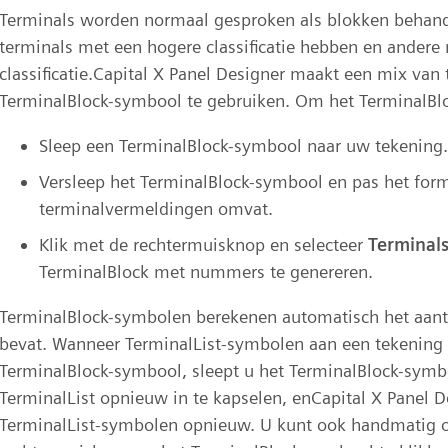
Terminals worden normaal gesproken als blokken behande
terminals met een hogere classificatie hebben en andere 
classificatie.Capital X Panel Designer maakt een mix van
TerminalBlock-symbool te gebruiken. Om het TerminalBl
Sleep een TerminalBlock-symbool naar uw tekening.
Versleep het TerminalBlock-symbool en pas het form
terminalvermeldingen omvat.
Klik met de rechtermuisknop en selecteer
Terminal
TerminalBlock met nummers te genereren.
TerminalBlock-symbolen berekenen automatisch het aant
bevat. Wanneer TerminalList-symbolen aan een tekening z
TerminalBlock-symbool, sleept u het TerminalBlock-symbo
TerminalList opnieuw in te kapselen, enCapital X Panel 
TerminalList-symbolen opnieuw. U kunt ook handmatig 