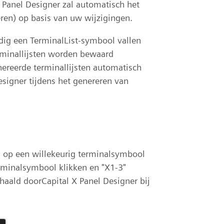
 Panel Designer zal automatisch het
ren) op basis van uw wijzigingen.
dig een TerminalList-symbool vallen
rminallijsten worden bewaard
nereerde terminallijsten automatisch
signer tijdens het genereren van
n
u op een willekeurig terminalsymbool
erminalsymbool klikken en "X1-3"
ald doorCapital X Panel Designer bij