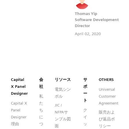
Thomas Yip
Software Development
Director
April 02, 2020
Capital™ X Panel Designer
Capital
会
リソース
サ
OTHERS
X Panel
社
ポ
電気シン
Universal
Designer
ー
私
ボル
Customer
ト
Capital X
た
Agreement
JIC /
Panel
ち
ク
NFPAサ
販売およ
Designer
に
イ
ンプル図
び返品ポ
理由
つ
ッ
面
リシー