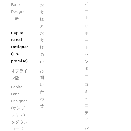
ノ
Panel
お
ー
Designer
客
ト
上級
様
と
サ
Capital
お
ポ
Panel
客
ー
Designer
様
ト
(On-
の
セ
premise)
声
ン
タ
お
オフライ
ー
問
ン版
い
コ
Capital
合
ミ
Panel
わ
ュ
Designer
せ
ニ
(オンプ
テ
レミス)
ィ
をダウン
パ
ロード