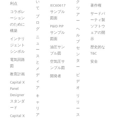
い
ク
利点
IEC60617
著作権
て
ツ
コラボレ
サンプル
サードパ
ア
ブ
ーション
図面
ーティ製
ー
ロ
のために
P&ID PIP
ソフトウ
グ
ヘ
構築
サンプル
ェアの開
ル
ニ
インテリ
図面
示
プ
ュ
ジェント
油圧サン
歴史的な
セ
ー
シンボル
プル図
T&C
ン
ス
電気回路
タ
空気圧サ
安全
と
図
ー
ンプル図
メ
教育計画
デ
ビ
開発者
ィ
デ
Capital X
ア
オ
Panel
Designer
キ
リ
スタンダ
ャ
リ
ード
リ
ー
ア
ス
Capital X