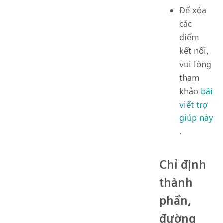
Để xóa
các
điểm
kết nối,
vui lòng
tham
khảo
bài
viết trợ
giúp này
.
Chỉ định
thành
phần,
đường