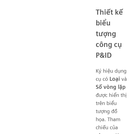
Thiết kế
biểu
tượng
công cụ
P&ID
Ký hiệu dụng
cụ có
Loại
và
Số vòng lặp
được hiển thị
trên biểu
tượng đồ
họa. Tham
chiếu của