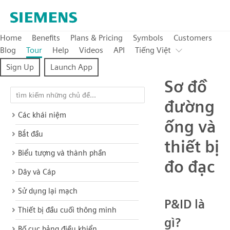
Home
Benefits
Plans & Pricing
Symbols
Customers
Blog
Tour
Help
Videos
API
Tiếng Việt
Sign Up
Launch App
Sơ đồ
đường
Các khái niệm
ống và
Bắt đầu
thiết bị
Biểu tượng và thành phần
đo đạc
Dây và Cáp
Sử dụng lại mạch
P&ID là
Thiết bị đầu cuối thông minh
gì?
Bố cục bảng điều khiển