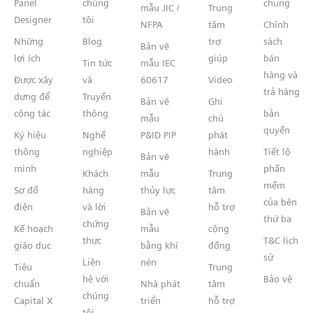
Panel
chúng
chung
mẫu JIC /
Trung
Designer
tôi
NFPA
tâm
Chính
Những
Blog
trợ
sách
Bản vẽ
lợi ích
giúp
bán
Tin tức
mẫu IEC
hàng và
Được xây
và
60617
Video
trả hàng
dựng để
Truyền
Bản vẽ
Ghi
cộng tác
thông
bản
mẫu
chú
quyền
Ký hiệu
Nghề
P&ID PIP
phát
thông
nghiệp
hành
Tiết lộ
Bản vẽ
minh
phần
Khách
mẫu
Trung
mềm
Sơ đồ
hàng
thủy lực
tâm
của bên
điện
và lời
hỗ trợ
Bản vẽ
thứ ba
chứng
Kế hoạch
mẫu
cộng
thực
T&C lịch
giáo dục
bằng khí
đồng
sử
Liên
nén
Tiêu
Trung
hệ với
Bảo vệ
chuẩn
Nhà phát
tâm
chúng
Capital X
triển
hỗ trợ
tôi