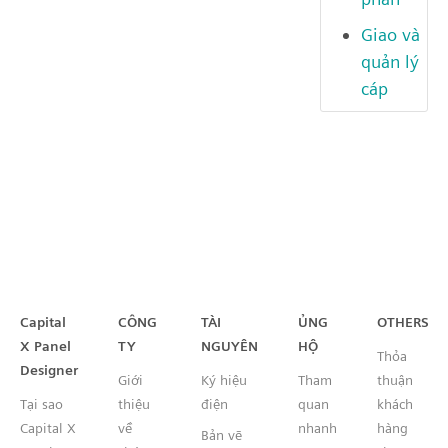
Giao và
quản lý
cáp
Capital™ X Panel Designer
Capital
CÔNG
TÀI
ỦNG
OTHERS
X Panel
TY
NGUYÊN
HỘ
Thỏa
Designer
Giới
Ký hiệu
Tham
thuận
Tại sao
thiệu
điện
quan
khách
Capital X
về
nhanh
hàng
Bản vẽ