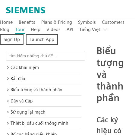
Home
Benefits
Plans & Pricing
Symbols
Customers
Blog
Tour
Help
Videos
API
Tiếng Việt
Sign Up
Launch App
Biểu
tượng
Các khái niệm
và
Bắt đầu
thành
Biểu tượng và thành phần
phần
Dây và Cáp
Sử dụng lại mạch
Các ký
Thiết bị đầu cuối thông minh
hiệu có
Bố cục bảng điều khiển