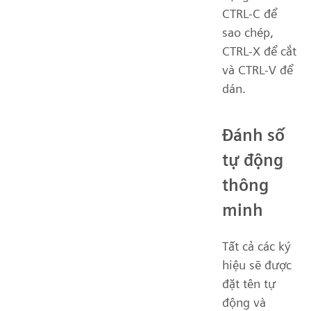
CTRL-C để
sao chép,
CTRL-X để cắt
và CTRL-V để
dán.
Đánh số
tự động
thông
minh
Tất cả các ký
hiệu sẽ được
đặt tên tự
động và