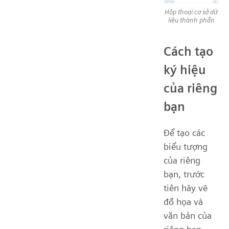
Hộp thoại cơ sở dữ
liệu thành phần
Cách tạo
ký hiệu
của riêng
bạn
Để tạo các
biểu tượng
của riêng
bạn, trước
tiên hãy vẽ
đồ họa và
văn bản của