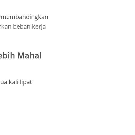
k, membandingkan
rkan beban kerja
ebih Mahal
a kali lipat