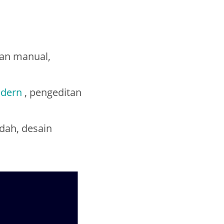
uan manual,
dern
, pengeditan
ndah, desain