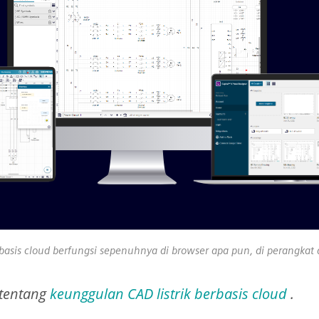
basis cloud berfungsi sepenuhnya di browser apa pun, di perangkat 
 tentang
keunggulan CAD listrik berbasis cloud
.