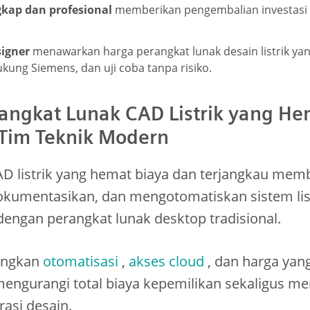
gkap dan profesional
memberikan pengembalian investasi (
signer
menawarkan harga perangkat lunak desain listrik yan
kung Siemens, dan uji coba tanpa risiko.
ngkat Lunak CAD Listrik yang He
 Tim Teknik Modern
D listrik yang hemat biaya dan terjangkau memb
umentasikan, dan mengotomatiskan sistem list
 dengan perangkat lunak desktop tradisional.
ungkan
otomatisasi
,
akses cloud
, dan harga yang
engurangi total biaya kepemilikan sekaligus m
asi desain.