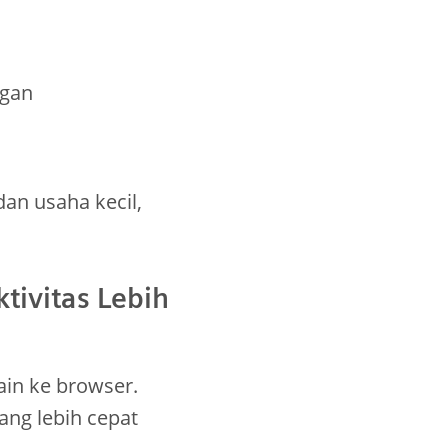
ngan
an usaha kecil,
tivitas Lebih
ain ke browser.
ang lebih cepat