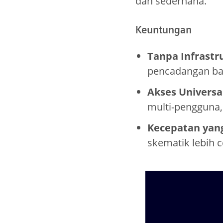
dan sederhana.
Keuntungan
Tanpa Infrastr
pencadangan b
Akses Universa
multi-pengguna,
Kecepatan yang
skematik lebih 