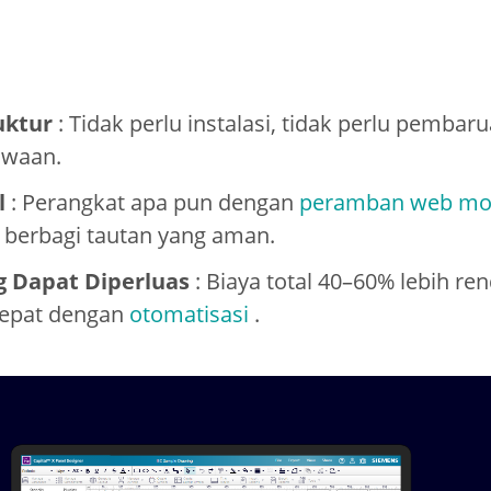
uktur
: Tidak perlu instalasi, tidak perlu pembar
awaan.
l
: Perangkat apa pun dengan
peramban web mo
 berbagi tautan yang aman.
 Dapat Diperluas
: Biaya total 40–60% lebih re
cepat dengan
otomatisasi
.