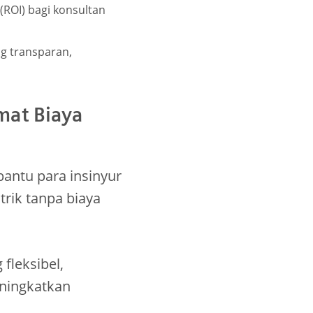
ROI) bagi konsultan
g transparan,
mat Biaya
antu para insinyur
rik tanpa biaya
 fleksibel,
eningkatkan