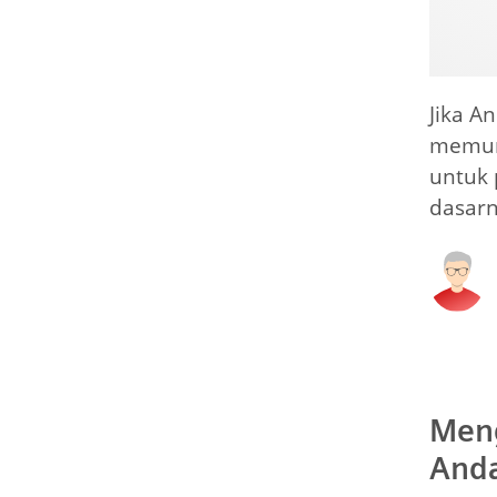
Jika A
memung
untuk 
dasarn
Meng
Anda