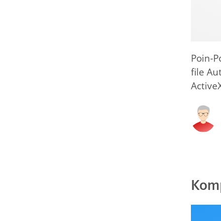
Poin-P
file A
Active
Komp