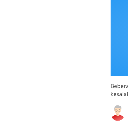
Bebera
kesala