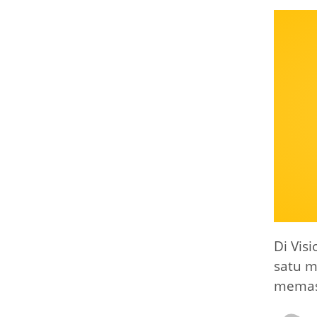
Di Vis
satu m
memas