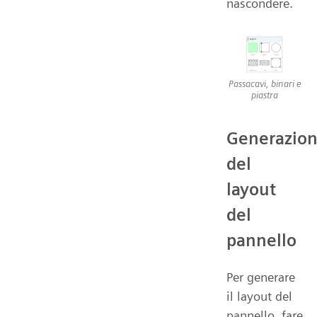
nascondere.
Passacavi, binari e
piastra
Generazio
del
layout
del
pannello
Per generare
il layout del
pannello, fare