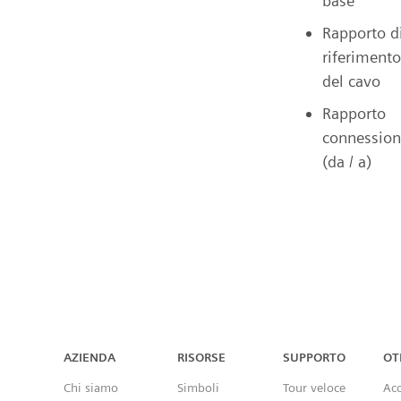
base
Rapporto d
riferimento
del cavo
Rapporto
connession
(da / a)
Capital™ X Panel Designer
X
AZIENDA
RISORSE
SUPPORTO
OT
Chi siamo
Simboli
Tour veloce
Ac