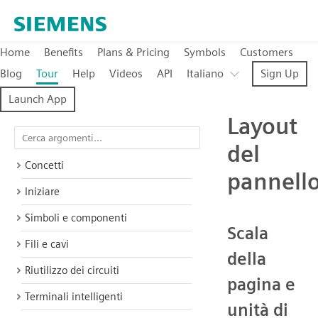
Home
Benefits
Plans & Pricing
Symbols
Customers
Blog
Tour
Help
Videos
API
Italiano
Sign Up
Launch App
Layout
del
Concetti
pannell
Iniziare
Simboli e componenti
Scala
Fili e cavi
della
Riutilizzo dei circuiti
pagina e
Terminali intelligenti
unità di