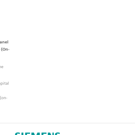
d
Panel
 (On-
ne
pital
(on-