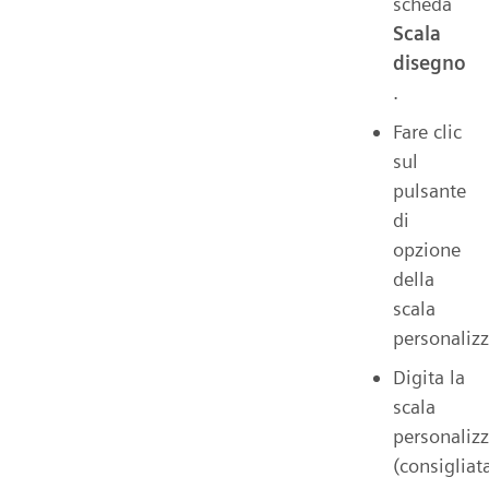
scheda
Scala
disegno
.
Fare clic
sul
pulsante
di
opzione
della
scala
personalizz
Digita la
scala
personalizz
(consigliat