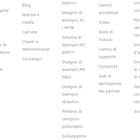
elettrici
uni
Blog
Centro
pital
con
Disegno di
assistenza
Notizie e
esempio JIC
Pol
media
Video
/ NFPA
ven
Carriere
Note di
res
Schema di
rilascio
Clienti e
r la
esempio IEC
Dir
testimonianze
Centro di
zione
60617
d'a
supporto
Contattaci
Disegno di
Div
Comunità
ti
esempio PIP
di 
Hub di
P&ID
di 
abilitazione
Disegno di
Ter
dei partner
esempio
con
idraulico
sto
o
Prelievo di
Sic
campioni
pneumatici
Sviluppatore