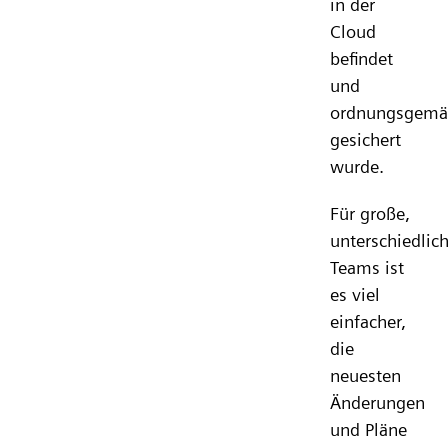
in der
Cloud
befindet
und
ordnungsgem
gesichert
wurde.
Für große,
unterschiedlic
Teams ist
es viel
einfacher,
die
neuesten
Änderungen
und Pläne