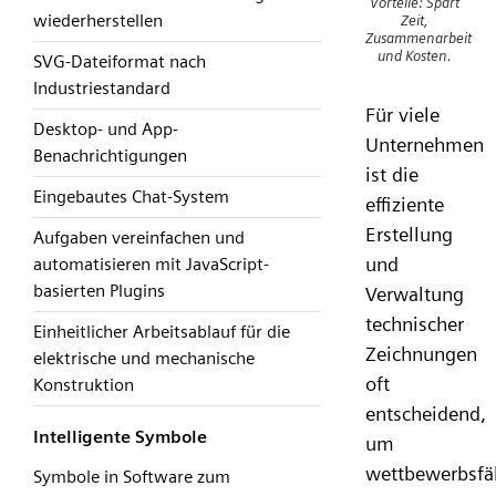
Vorteile: Spart
wiederherstellen
Zeit,
Zusammenarbeit
und Kosten.
SVG-Dateiformat nach
Industriestandard
Für viele
Desktop- und App-
Unternehmen
Benachrichtigungen
ist die
Eingebautes Chat-System
effiziente
Erstellung
Aufgaben vereinfachen und
und
automatisieren mit JavaScript-
basierten Plugins
Verwaltung
technischer
Einheitlicher Arbeitsablauf für die
Zeichnungen
elektrische und mechanische
oft
Konstruktion
entscheidend,
Intelligente Symbole
um
wettbewerbsfä
Symbole in Software zum