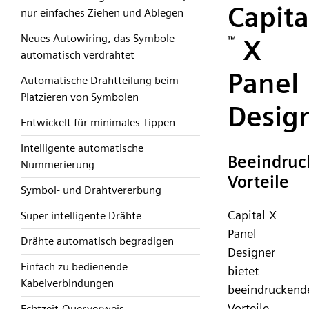
Capita
nur einfaches Ziehen und Ablegen
Neues Autowiring, das Symbole
™
X
automatisch verdrahtet
Panel
Automatische Drahtteilung beim
Platzieren von Symbolen
Desig
Entwickelt für minimales Tippen
Intelligente automatische
Beeindruc
Nummerierung
Vorteile
Symbol- und Drahtvererbung
Capital X
Super intelligente Drähte
Panel
Drähte automatisch begradigen
Designer
Einfach zu bedienende
bietet
Kabelverbindungen
beeindruckend
Vorteile,
Echtzeit-Querverweis