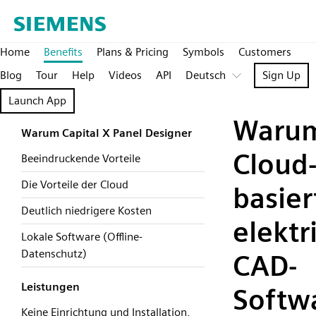
Home
Benefits
Plans & Pricing
Symbols
Customers
Blog
Tour
Help
Videos
API
Deutsch
Sign Up
Launch App
Waru
Warum Capital X Panel Designer
Cloud
Beeindruckende Vorteile
Die Vorteile der Cloud
basier
Deutlich niedrigere Kosten
elektr
Lokale Software (Offline-
Datenschutz)
CAD-
Leistungen
Softw
Keine Einrichtung und Installation,