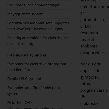
Skrivbords- och appaviseringar
etikettposition
är
Inbyggt chatt-system
automatiska,
Förenkla och automatisera uppgifter
vilket
med JavaScript-baserade plugins
resulterar i
Enhetlig arbetsflöde för elektrisk och
mycket
mekanisk design
snabbare
designcykler.
Intelligenta symboler
När du gör
Symboler för elektriska ritprogram
med flera former
anpassade
symboler,
Flexibel PLC-symbol
infogar
Symboler som förstår elektriska
programvaran
system
för
Elektriska CAD-
elektriska
ritprogramvarusymboler som ser