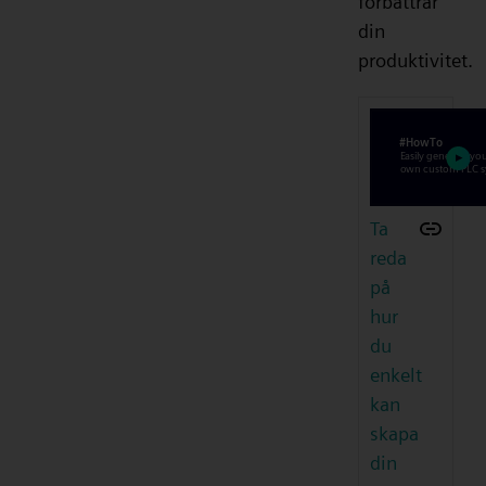
förbättrar
din
produktivitet.
Ta
reda
på
hur
du
enkelt
kan
skapa
din