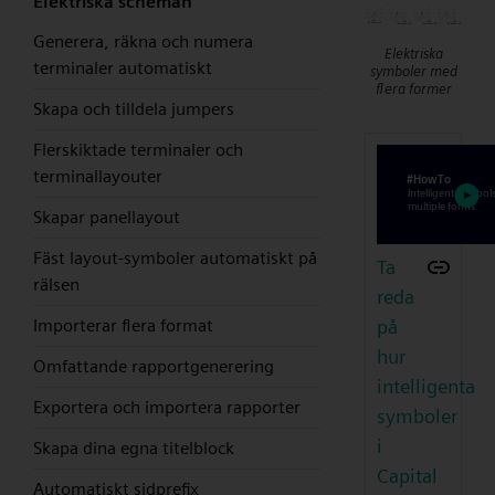
Elektriska scheman
Generera, räkna och numera
Elektriska
terminaler automatiskt
symboler med
flera former
Skapa och tilldela jumpers
Flerskiktade terminaler och
terminallayouter
Skapar panellayout
Fäst layout-symboler automatiskt på
Ta
rälsen
reda
på
Importerar flera format
hur
Omfattande rapportgenerering
intelligenta
Exportera och importera rapporter
symboler
i
Skapa dina egna titelblock
Capital
Automatiskt sidprefix