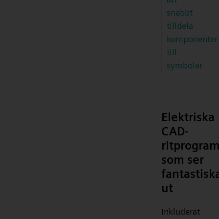
snabbt
tilldela
komponenter
till
symboler
Elektriska
CAD-
ritprogra
som ser
fantastisk
ut
Inkluderat