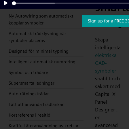
smart
bara enkelt dra och släpp
Play
Ny Autowiring som automatiskt
desig
Sign up for a FREE 3
kopplar symboler
Automatisk trådklyvning när
Skapa
symboler placeras
intelligenta
Designad för minimal typning
elektriska
Intelligent automatisk numrering
CAD-
symboler
Symbol och trådarv
snabbt och
Supersmarta ledningar
säkert med
Capital X
Auto-rätningstrådar
Panel
Lätt att använda trådlänkar
Designer ,
Korsreferens i realtid
en
avancerad
Kraftfull återanvändning av kretsar