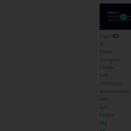
Capital
X
Panel
Designer
förstår
helt
elektriska
konventioner
och
kan
hjälpa
dig
att