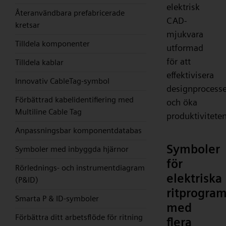
elektrisk
Återanvändbara prefabricerade
CAD-
kretsar
mjukvara
Tilldela komponenter
utformad
för att
Tilldela kablar
effektivisera
Innovativ CableTag-symbol
designprocesse
Förbättrad kabelidentifiering med
och öka
Multiline Cable Tag
produktiviteten
Anpassningsbar komponentdatabas
Symboler
Symboler med inbyggda hjärnor
för
Rörlednings- och instrumentdiagram
elektriska
(P&ID)
ritprogra
Smarta P & ID-symboler
med
Förbättra ditt arbetsflöde för ritning
flera