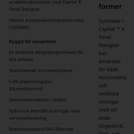
av elektriska kretsar med Capital X
former
Panel Designer
Sömlös komponentintegration med
Symboler i
CADENAS
Capital
X
™
Panel
Byggd för samarbete
Designer
En elteknisk designprogramvara för
kan
alla enheter
användas
för både
Teambaserad instrumentpanel
horisontella
Fullt anpassningsbar
och
åtkomstkontroll
vertikala
Samarbetsredaktör i realtid
ritningar
med ett
Spåra och återställ ändringar med
enda
versionshantering
högerklick.
Branschstandard SVG-filformat
Text- och