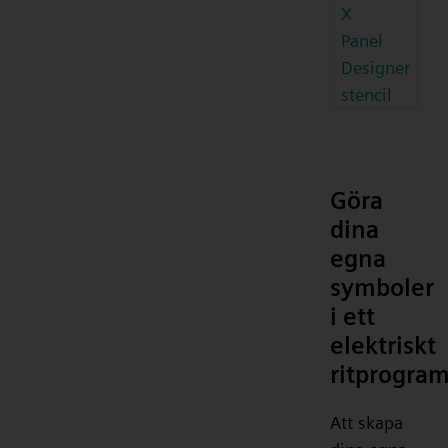
X
Panel
Designer
stencil
Göra
dina
egna
symboler
i ett
elektriskt
ritprogra
Att skapa