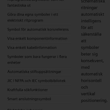
schematiska
fantastiska ut
ritningar
automatiskt
Göra dina egna symboler i ett
elektriskt ritprogram
intelligens
för att
Symbol för automatisk korsreferens
säkerställa
Visa enkelt komponentinformation
att
symboler
Visa enkelt kabelinformation
beter sig
Symboler som bara fungerar i flera
konsekvent,
enheter
med
Automatiska stiftuppsättningar
automatisk
horisontell
JIC / NFPA och IEC symbolbibliotek
och
Kraftfulla sökfunktioner
vertikal
Smart anslutningssymbol
positionering.