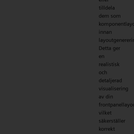
tilldela
dem som
komponentlayo
innan
layoutgenereri
Detta ger
en
realistisk
och
detaljerad
visualisering
av din
frontpanellayo
vilket
säkerställer
korrekt