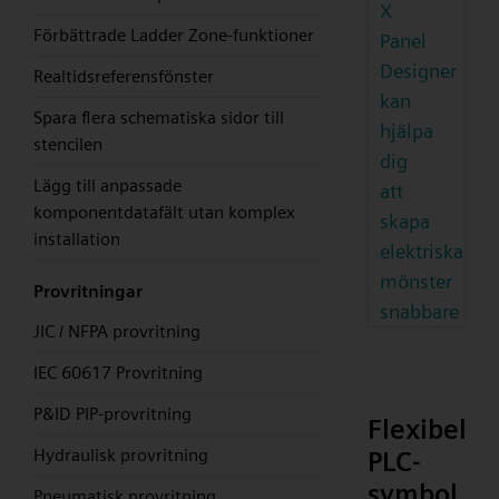
X
Förbättrade Ladder Zone-funktioner
Panel
Designer
Realtidsreferensfönster
kan
Spara flera schematiska sidor till
hjälpa
stencilen
dig
Lägg till anpassade
att
komponentdatafält utan komplex
skapa
installation
elektriska
mönster
Provritningar
snabbare
JIC / NFPA provritning
IEC 60617 Provritning
P&ID PIP-provritning
Flexibel
Hydraulisk provritning
PLC-
symbol
Pneumatisk provritning