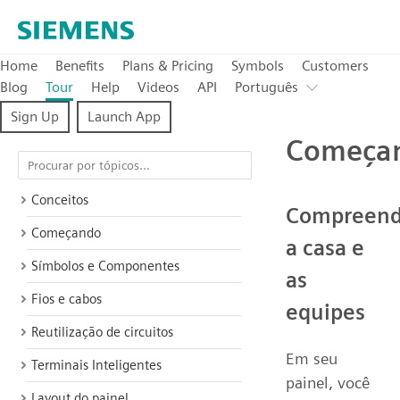
Home
Benefits
Plans & Pricing
Symbols
Customers
Blog
Tour
Help
Videos
API
Português
Sign Up
Launch App
Começa
Conceitos
Compreen
Começando
a casa e
Símbolos e Componentes
as
Fios e cabos
equipes
Reutilização de circuitos
Em seu
Terminais Inteligentes
painel, você
Layout do painel