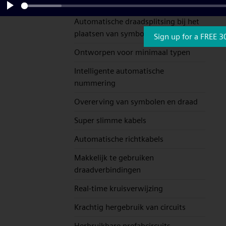
symbolen bedient
Play
Automatische draadsplitsing bij het
plaatsen van symbolen
Sign up for a FREE 3
Ontworpen voor minimaal typen
Intelligente automatische
nummering
Overerving van symbolen en draad
Super slimme kabels
Automatische richtkabels
Makkelijk te gebruiken
draadverbindingen
Real-time kruisverwijzing
Krachtig hergebruik van circuits
Herbruikbare prefabcircuits