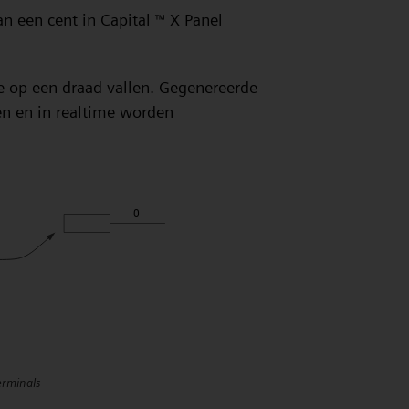
an een cent in Capital
X Panel
™
en
 op een draad vallen. Gegenereerde
n en in realtime worden
erminals