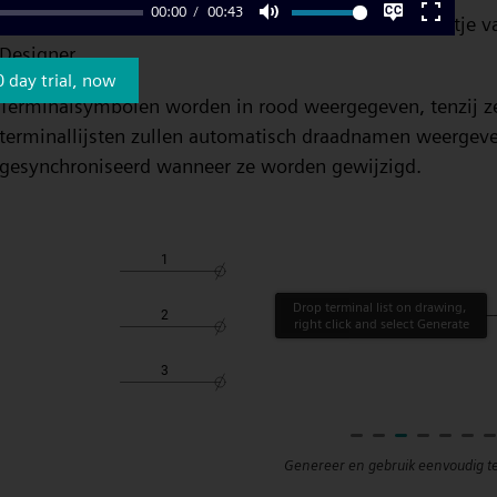
00:00
00:43
Het gebruiken en genereren van terminals is een fluitje v
Mute
Settings
Enter
Designer.
fullscre
0 day trial, now
Terminalsymbolen worden in rood weergegeven, tenzij ze
terminallijsten zullen automatisch draadnamen weergeve
gesynchroniseerd wanneer ze worden gewijzigd.
Genereer en gebruik eenvoudig t