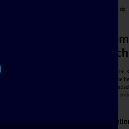
Plans & Pricing
Symbols
Customers
Blog
Tour
Help
Beste elektrische schem
en eenvoudig elektrisc
Geef uw elektrotechnische projecten kracht met Capital 
ay
elektrische schemasoftware
die is ontworpen voor snelhei
tekenproces met geavanceerde functies zoals automatisc
gebruik van meerdere lagen, snelle paneellay-outgenerat
rapportagemogelijkheden.
Automatisch terminals genereren, tel