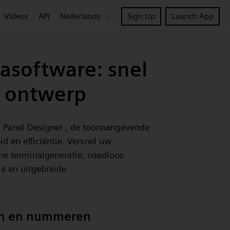
Videos
API
Nederlands
Sign Up
Launch App
asoftware: snel
h ontwerp
X Panel Designer , de toonaangevende
d en efficiëntie. Versnel uw
he terminalgeneratie, naadloos
ie en uitgebreide
len en nummeren