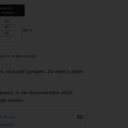
rd in de klemmenlijst
n, inclusief jumpers. Zo weet u zeker
.
reerd, is uw documentatie altijd
de details.
t en ze
opneemt