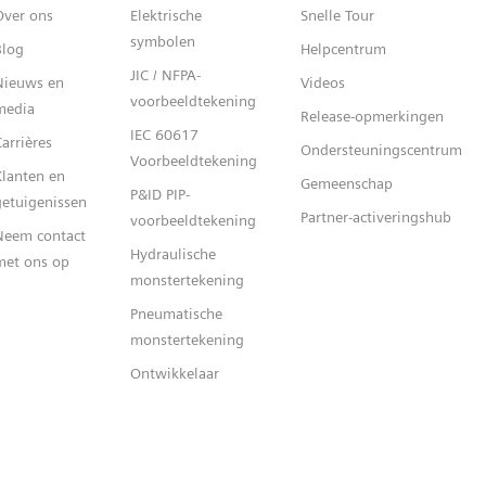
Over ons
Elektrische
Snelle Tour
symbolen
Blog
Helpcentrum
JIC / NFPA-
Nieuws en
Videos
voorbeeldtekening
media
Release-opmerkingen
IEC 60617
arrières
Ondersteuningscentrum
Voorbeeldtekening
Klanten en
Gemeenschap
P&ID PIP-
getuigenissen
Partner-activeringshub
voorbeeldtekening
Neem contact
Hydraulische
met ons op
monstertekening
Pneumatische
monstertekening
Ontwikkelaar