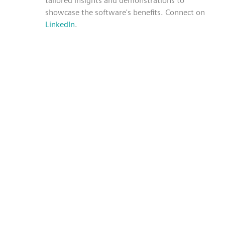
tailored insights and demonstrations to
showcase the software's benefits. Connect on
LinkedIn
.