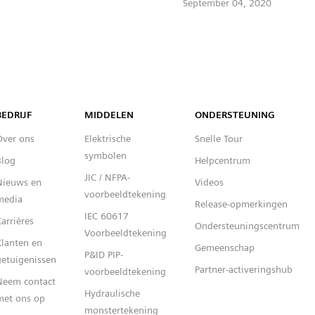
September 04, 2020
Capital™ X Panel Designer
BEDRIJF
MIDDELEN
ONDERSTEUNING
Over ons
Elektrische
Snelle Tour
symbolen
Blog
Helpcentrum
JIC / NFPA-
Nieuws en
Videos
voorbeeldtekening
media
Release-opmerkingen
IEC 60617
arrières
Ondersteuningscentrum
Voorbeeldtekening
Klanten en
Gemeenschap
P&ID PIP-
getuigenissen
Partner-activeringshub
voorbeeldtekening
Neem contact
Hydraulische
met ons op
monstertekening