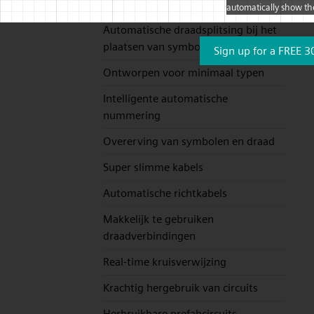
symbolen bedient
automatically show th
Automatische draadsplitsing bij het
plaatsen van symbolen
Sign up for a FREE 3
Ontworpen voor minimaal typen
Intelligente automatische
nummering
Overerving van symbolen en draad
Super slimme kabels
Automatische richtkabels
Makkelijk te gebruiken
draadverbindingen
Real-time kruisverwijzing
Krachtig hergebruik van circuits
Herbruikbare prefabcircuits