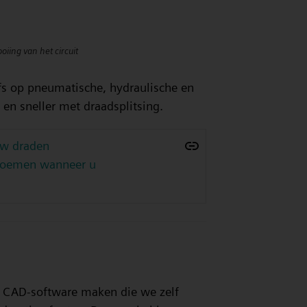
oiing van het circuit
lfs op pneumatische, hydraulische en
 en sneller met draadsplitsing.
uw draden
rnoemen wanneer u
he CAD-software maken die we zelf