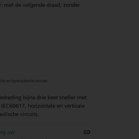
h
met de volgende draad, zonder
he en hydraulische circuits
drading bijna drie keer sneller met
 IEC60617, horizontale en verticale
ulische circuits.
ing uw