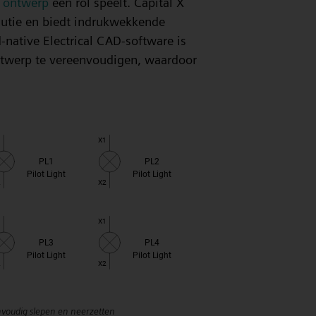
h ontwerp
een rol speelt. Capital X
lutie en biedt indrukwekkende
-native Electrical CAD-software is
ntwerp te vereenvoudigen, waardoor
nvoudig slepen en neerzetten