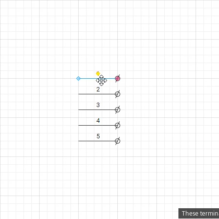
Home
Benefits
Waarom Capital X Panel Designer
Indrukwekkende voordelen
De voordelen van cloud
Aanzienlijk lagere kosten
On-premise software (offline privacy)
Voordelen
Geen installatie en installatie,
gewoon slepen en neerzetten
Nieuwe Autowiring die automatisch
These terminal