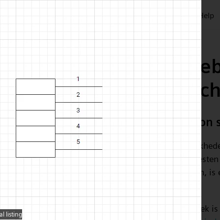
Plans & Pricing
Symbols
Customers
Blog
Tour
Help
Voordelen van cloudge
software voor elektrisc
Geen installatie en installatie, gewoon
We weten dat elektrotechnici zware verantwoordelijkhed
die veilig zijn en de kosten laag houden, naast het testen
strikte tijdlijnen. Het laatste waar ze tijd voor hebben, i
lezen.
In de snel veranderende wereld van de elektrotechniek is
 listing
