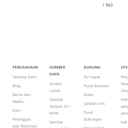
/ Ke)
Capital™ X Panel Designer
PERUSAHAAN
SUMBER
DUKUNG
OT
DAYA
Tentang Kami
Tur Cepat
Perj
Simbol
Pel
Blog
Pusat Bantuan
Listrik
Univ
Berita dan
Video
Gambar
Keb
Media
Catatan rilis
Sampel JIC /
pen
Karir
Pusat
NFPA
pen
Pelanggan
Dukungan
Gambar
hak 
dan Testimoni