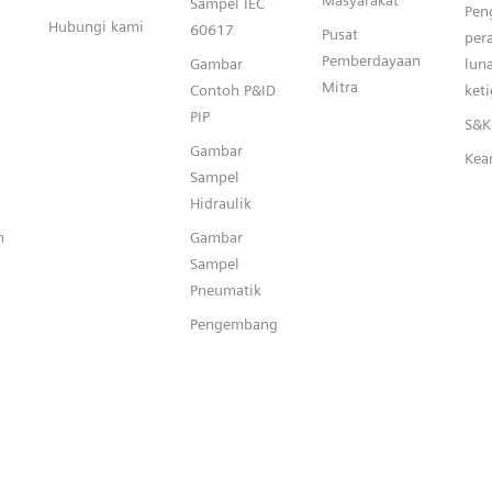
Masyarakat
Sampel IEC
Pen
Hubungi kami
60617
Pusat
per
Pemberdayaan
Gambar
lun
Mitra
Contoh P&ID
keti
PIP
S&K 
Gambar
Kea
Sampel
Hidraulik
n
Gambar
Sampel
Pneumatik
Pengembang