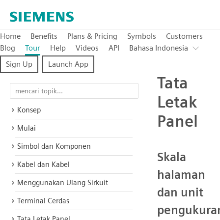
Home
Benefits
Plans & Pricing
Symbols
Customers
Blog
Tour
Help
Videos
API
Bahasa Indonesia
Sign Up
Launch App
Tata
Letak
Konsep
Panel
Mulai
Simbol dan Komponen
Skala
Kabel dan Kabel
halaman
Menggunakan Ulang Sirkuit
dan unit
Terminal Cerdas
pengukura
Tata Letak Panel