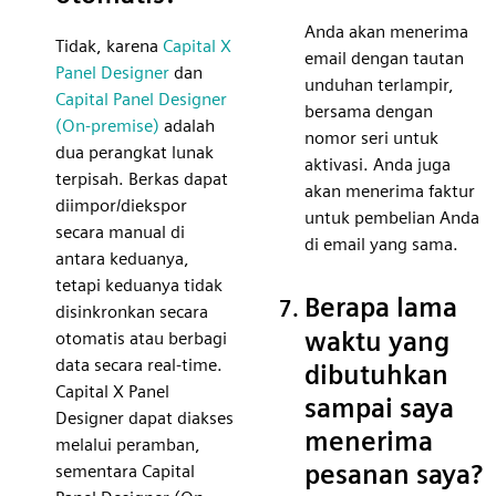
Anda akan menerima
Tidak, karena
Capital X
email dengan tautan
Panel Designer
dan
unduhan terlampir,
Capital Panel Designer
bersama dengan
(On-premise)
adalah
nomor seri untuk
dua perangkat lunak
aktivasi. Anda juga
terpisah. Berkas dapat
akan menerima faktur
diimpor/diekspor
untuk pembelian Anda
secara manual di
di email yang sama.
antara keduanya,
tetapi keduanya tidak
Berapa lama
disinkronkan secara
waktu yang
otomatis atau berbagi
data secara real-time.
dibutuhkan
Capital X Panel
sampai saya
Designer dapat diakses
menerima
melalui peramban,
pesanan saya?
sementara Capital