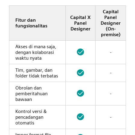
Capital
Capital X
Panel
Fitur dan
Panel
Designer
fungsionalitas
Designer
(On-
premise)
Akses di mana saja,
dengan kolaborasi
-
waktu nyata
Tim, gambar, dan
-
folder tidak terbatas
Obrolan dan
pemberitahuan
-
bawaan
Kontrol versi &
pencadangan
-
otomatis
Impor format file