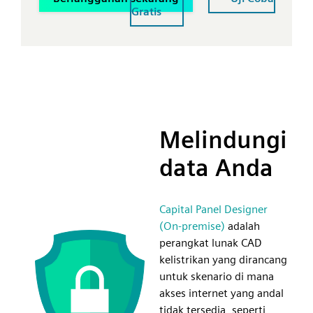
Gratis
Melindungi
data Anda
Capital Panel Designer
(On-premise)
adalah
perangkat lunak CAD
kelistrikan yang dirancang
untuk skenario di mana
akses internet yang andal
tidak tersedia, seperti