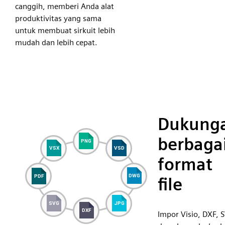
canggih, memberi Anda alat
produktivitas yang sama
untuk membuat sirkuit lebih
mudah dan lebih cepat.
Dukung
berbaga
format
file
Impor Visio, DXF, 