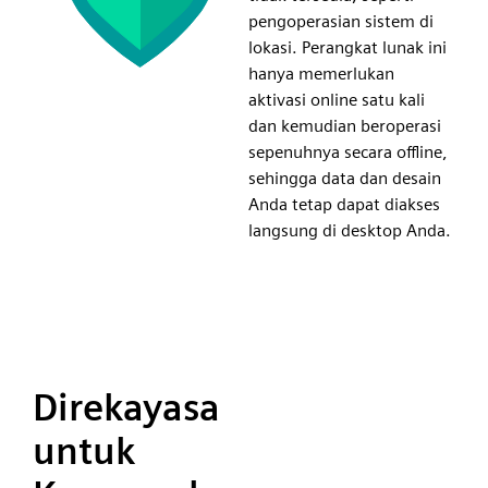
pengoperasian sistem di
lokasi. Perangkat lunak ini
hanya memerlukan
aktivasi online satu kali
dan kemudian beroperasi
sepenuhnya secara offline,
sehingga data dan desain
Anda tetap dapat diakses
langsung di desktop Anda.
Direkayasa
untuk