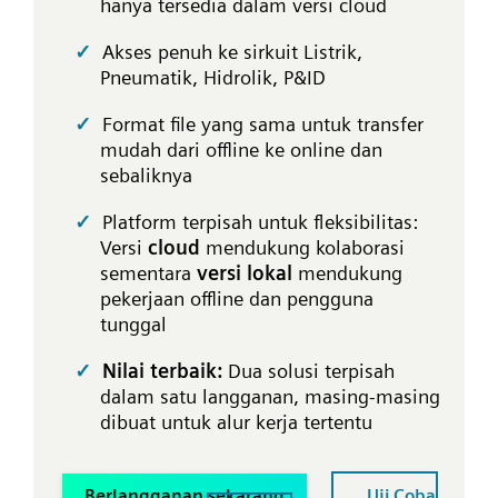
hanya tersedia dalam versi cloud
Akses penuh ke sirkuit Listrik,
Pneumatik, Hidrolik, P&ID
Format file yang sama untuk transfer
mudah dari offline ke online dan
sebaliknya
Platform terpisah untuk fleksibilitas:
Versi
cloud
mendukung kolaborasi
sementara
versi lokal
mendukung
pekerjaan offline dan pengguna
tunggal
Nilai terbaik:
Dua solusi terpisah
dalam satu langganan, masing-masing
dibuat untuk alur kerja tertentu
Berlangganan sekarang
Uji Coba