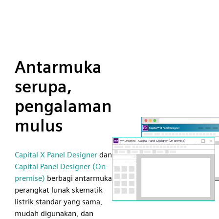
Antarmuka
serupa,
pengalaman
mulus
Capital X Panel Designer
dan
Capital Panel Designer (On-
premise)
berbagi antarmuka
perangkat lunak skematik
listrik standar yang sama,
mudah digunakan, dan