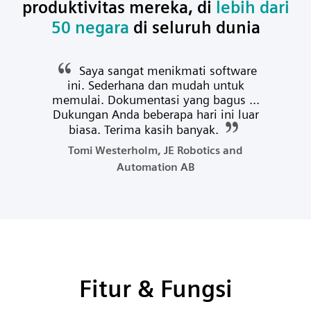
produktivitas mereka, di
lebih dari
50 negara
di seluruh dunia
Saya sangat menikmati software
ini. Sederhana dan mudah untuk
memulai. Dokumentasi yang bagus ...
Dukungan Anda beberapa hari ini luar
biasa. Terima kasih banyak.
Tomi Westerholm, JE Robotics and
Automation AB
Fitur & Fungsi