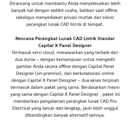
Dirancang untuk membantu Anda menyelesaikan lebih
banyak hal dengan sedikit usaha, bahkan saat offline,
sekaligus menyediakan privasi mutlak dan solusi
perangkat lunak CAD listrik di tempat.
Rencana Perangkat Lunak CAD Listrik Standar
Capital X Panel Designer
Termasuk versi cloud, menawarkan yang terbaik dari
dua dunia – dengan kemampuan untuk mengedit
gambar Anda secara offline dengan Capital Panel
Designer (on-premise), dan berkolaborasi online
dengan Capital X Panel Designer – dua akses terpisah
termasuk dalam paket yang sama. Berdasarkan mesin
yang sama dengan Capital X Panel Designer , paket ini
memberikan pengalaman perangkat lunak CAD Pro
Electrical yang lancar dan lengkap, jauh lebih unggul
dibandingkan banyak alternatif lainnya.