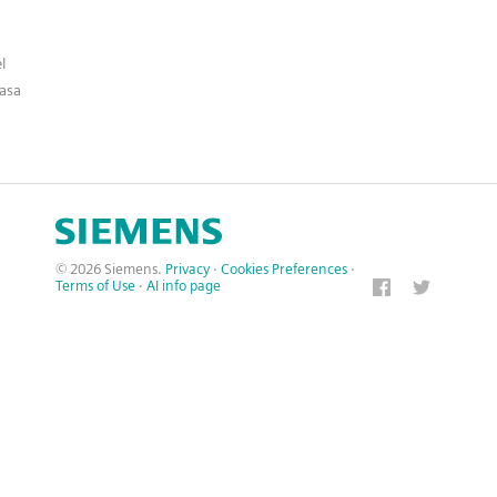
l
asa
© 2026 Siemens.
Privacy
·
Cookies Preferences
·
Terms of Use
·
AI info page