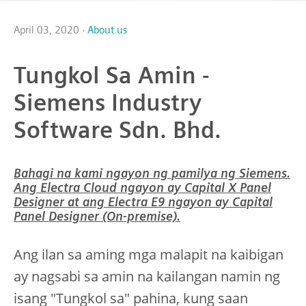
April 03, 2020 ·
About us
Tungkol Sa Amin -
Siemens Industry
Software Sdn. Bhd.
Bahagi na kami ngayon ng pamilya ng Siemens.
Ang Electra Cloud ngayon ay Capital X Panel
Designer at ang Electra E9 ngayon ay Capital
Panel Designer (On-premise).
Ang ilan sa aming mga malapit na kaibigan
ay nagsabi sa amin na kailangan namin ng
isang "Tungkol sa" pahina, kung saan