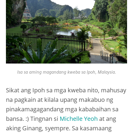
Isa sa aming magandang kweba sa Ipoh, Malaysia.
Sikat ang Ipoh sa mga kweba nito, mahusay
na pagkain at kilala upang makabuo ng
pinakamagagandang mga kababaihan sa
bansa. :) Tingnan si
Michelle Yeoh
at ang
aking Ginang, syempre. Sa kasamaang