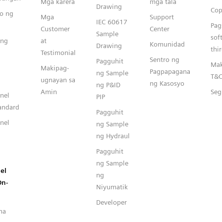
Mga karera
mga tala
Drawing
Cop
o ng
Mga
Support
IEC 60617
Pag
Customer
Center
Sample
sof
ang
at
Komunidad
Drawing
thi
Testimonial
Sentro ng
Pagguhit
Mak
Makipag-
Pagpapagana
ng Sample
T&
ugnayan sa
ng Kasosyo
ng P&ID
Amin
Seg
nel
PIP
andard
Pagguhit
nel
ng Sample
ng Hydraul
Pagguhit
ng Sample
el
ng
On-
Niyumatik
Developer
na