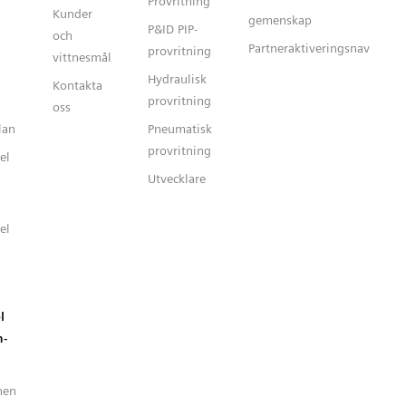
Provritning
Kunder
gemenskap
P&ID PIP-
och
Partneraktiveringsnav
provritning
vittnesmål
Hydraulisk
Kontakta
provritning
oss
lan
Pneumatisk
provritning
el
Utvecklare
el
l
n-
nen