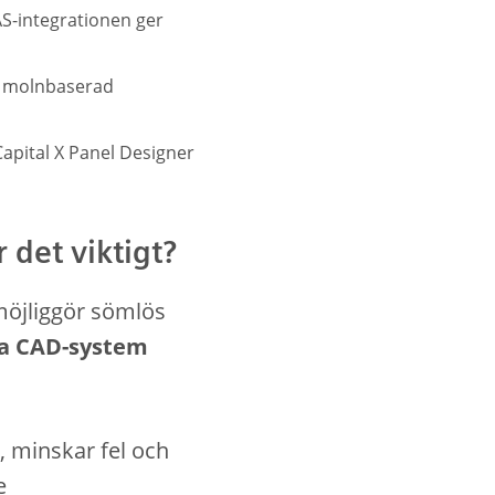
S-integrationen ger
ch molnbaserad
apital X Panel Designer
 det viktigt?
möjliggör sömlös
ka CAD-system
, minskar fel och
e