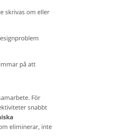
e skrivas om eller
 designproblem
timmar på att
 samarbete. För
ktiviteter snabbt
iska
m eliminerar, inte