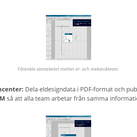
Förenkla samarbetet mellan el- och mekanikteam.
mcenter:
Dela eldesigndata i PDF-format och publi
LM
så att alla team arbetar från samma informati