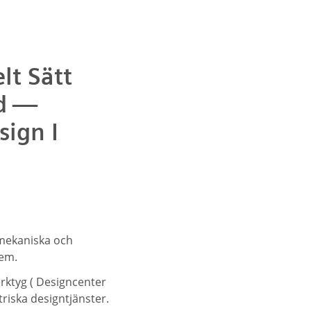
lt Sätt
ed —
sign I
 mekaniska och
tem.
rktyg ( Designcenter
riska designtjänster.