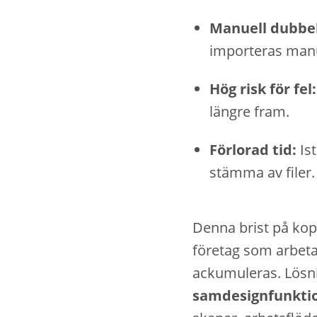
Manuell dubbel
importeras manu
Hög risk för fel:
längre fram.
Förlorad tid:
Ist
stämma av filer.
Denna brist på kopp
företag som arbeta
ackumuleras. Lös
samdesignfunkti