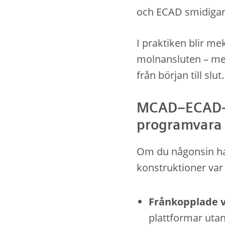
och ECAD smidigare
I praktiken blir m
molnansluten – med
från början till slut.
MCAD–ECAD-u
programvara
Om du någonsin har
konstruktioner var 
Frånkopplade v
plattformar utan