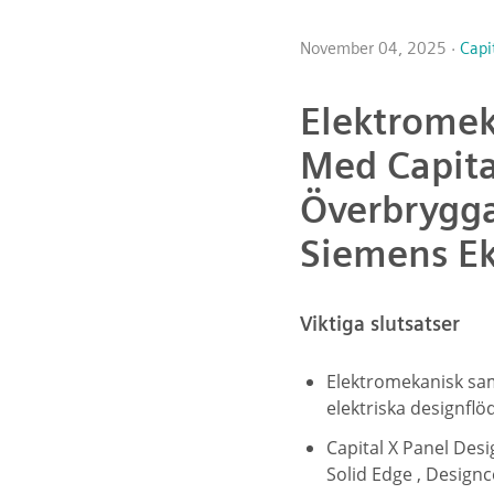
November 04, 2025 ·
Capi
Elektromek
Med Capita
Överbrygga
Siemens E
Viktiga slutsatser
Elektromekanisk sa
elektriska designfl
Capital X Panel Des
Solid Edge , Design