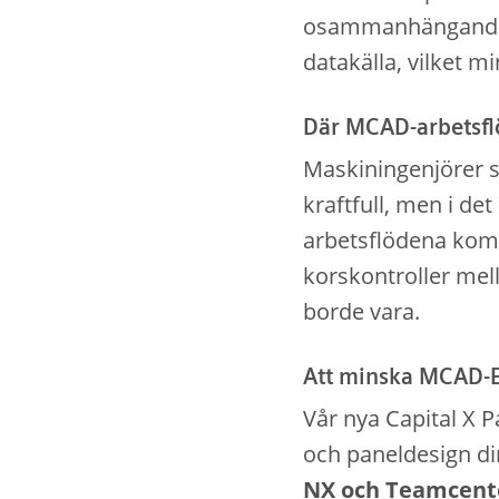
osammanhängande d
datakälla, vilket 
Där MCAD-arbetsfl
Maskiningenjörer s
kraftfull, men i de
arbetsflödena komp
korskontroller mel
borde vara.
Att minska MCAD-E
Vår nya Capital X 
och paneldesign di
NX och Teamcent