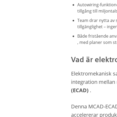
Autowiring-funktio
tillgång till miljont
Team drar nytta av 
tillgänglighet – inge
Både fristående anv
, med planer som st
Vad är elektr
Elektromekanisk s
integration mellan
(ECAD)
.
Denna MCAD-ECAD-in
accelererar produ