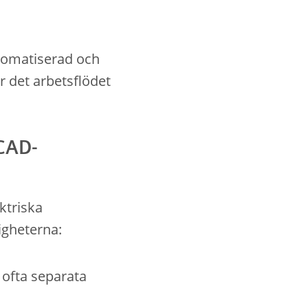
utomatiserad och
 det arbetsflödet
CAD-
ktriska
igheterna:
 ofta separata