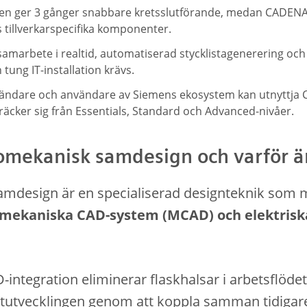
nen ger 3 gånger snabbare kretsslutförande, medan CADENA
als tillverkarspecifika komponenter.
samarbete i realtid, automatiserad stycklistagenerering o
n tung IT-installation krävs.
ändare och användare av Siemens ekosystem kan utnyttja C
räcker sig från Essentials, Standard och Advanced-nivåer.
omekanisk samdesign och varför är
amdesign är en specialiserad designteknik som 
mekaniska CAD-system (MCAD) och elektris
tegration eliminerar flaskhalsar i arbetsflödet
ktutvecklingen genom att koppla samman tidigar