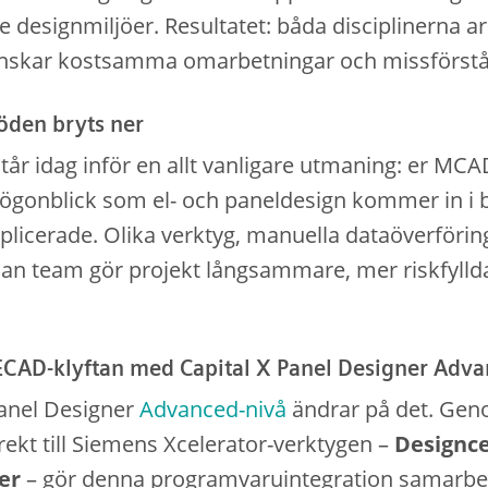
esignmiljöer. Resultatet: båda disciplinerna a
minskar kostsamma omarbetningar och missförst
öden bryts ner
tår idag inför en allt vanligare utmaning: er MC
t ögonblick som el- och paneldesign kommer in i b
licerade. Olika verktyg, manuella dataöverförin
lan team gör projekt långsammare, mer riskfylld
CAD-klyftan med Capital X Panel Designer Adv
Panel Designer
Advanced-nivå
ändrar på det. Geno
rekt till Siemens Xcelerator-verktygen –
Designce
er
– gör denna programvaruintegration samarb