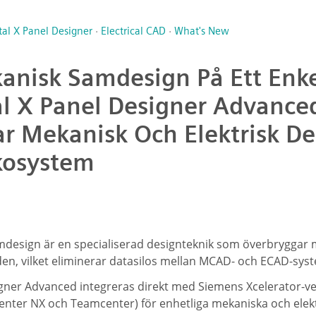
tal X Panel Designer
·
Electrical CAD
·
What's New
anisk Samdesign På Ett Enke
l X Panel Designer Advanc
r Mekanisk Och Elektrisk De
kosystem
mdesign är en specialiserad designteknik som överbryggar
öden, vilket eliminerar datasilos mellan MCAD- och ECAD-sys
igner Advanced integreras direkt med Siemens Xcelerator-ve
center NX och Teamcenter) för enhetliga mekaniska och elekt