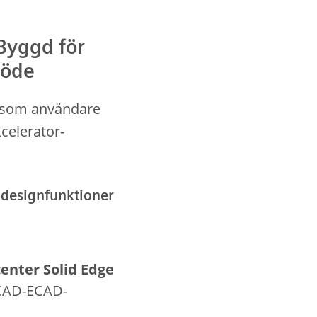
Byggd för
löde
t som användare
celerator-
designfunktioner
enter Solid Edge
MCAD-ECAD-