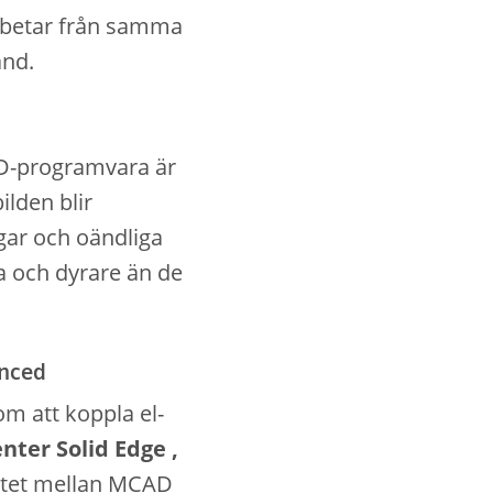
rbetar från samma
ånd.
AD-programvara är
ilden blir
gar och oändliga
a och dyrare än de
anced
m att koppla el-
nter Solid Edge ,
etet mellan MCAD