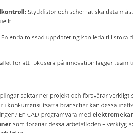
kontroll:
Stycklistor och schematiska data måst
ellt.
En enda missad uppdatering kan leda till stora
ället för att fokusera på innovation lägger team 
lingar saktar ner projekt och försvårar verkligt
r i konkurrensutsatta branscher kan dessa ineffe
ningen? En CAD-programvara med
elektromekan
oner
som förenar dessa arbetsflöden – verktyg so