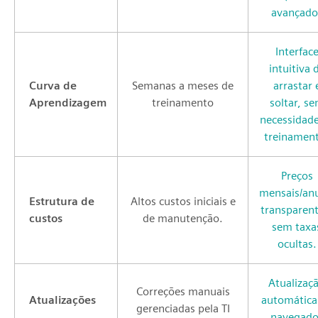
avançado
Interfac
intuitiva 
Curva de
Semanas a meses de
arrastar 
Aprendizagem
treinamento
soltar, s
necessidade
treinamen
Preços
mensais/an
Estrutura de
Altos custos iniciais e
transparent
custos
de manutenção.
sem taxa
ocultas.
Atualizaç
Correções manuais
Atualizações
automática
gerenciadas pela TI
navegado