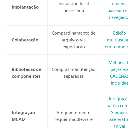
Instalação local
nuvem,
Implantação
necessária
baseado 
navegado
Compartilhamento de
Edição
Colaboração
arquivos via
multiusuár
exportação
em tempo r
Milhões 
Bibliotecas de
Compras/manutenção
peças vi
componentes
separadas
CADENA
incluída
Integraçã
nativa com
Integração
Frequentemente
Siemens
MCAD
requer middleware
Xcelerato
(nível