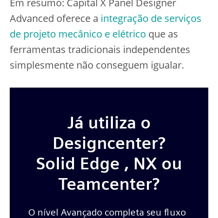
Em resumo: Capital X Panel Designer
Advanced oferece a
integração de serviços
de projeto mecânico e elétrico
que as
ferramentas tradicionais independentes
simplesmente não conseguem igualar.
Já utiliza o
Designcenter?
Solid Edge , NX ou
Teamcenter?
O nível Avançado completa seu fluxo