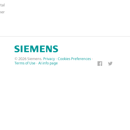
tal
ner
© 2026 Siemens.
Privacy
·
Cookies Preferences
·
Terms of Use
·
AI info page