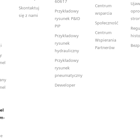
60617
Ujaw
Centrum
Skontaktuj
Przykładowy
opro
wsparcia
się z nami
rysunek P&ID
stron
Społeczność
PIP
Regu
Centrum
Przykładowy
hist
Wspierania
rysunek
i
Bezp
Partnerów
hydrauliczny
y
Przykładowy
nel
rysunek
pneumatyczny
any
Deweloper
nel
el
On-
ne