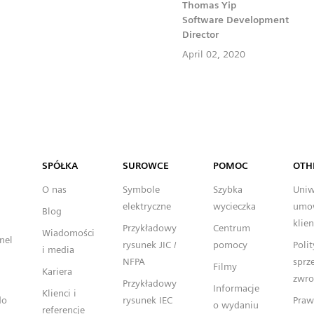
Thomas Yip
Software Development
Director
April 02, 2020
Capital™ X Panel Designer
SPÓŁKA
SUROWCE
POMOC
OTH
O nas
Symbole
Szybka
Uniw
elektryczne
wycieczka
umo
Blog
klie
Przykładowy
Centrum
Wiadomości
nel
rysunek JIC /
pomocy
Poli
i media
NFPA
sprz
Filmy
Kariera
zwr
Przykładowy
Informacje
Klienci i
do
rysunek IEC
Praw
o wydaniu
referencje