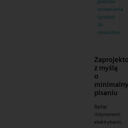
podczas
wstawiania
symboli
do
obwodów
Zaprojekt
z myślą
o
minimaln
pisaniu
Będąc
inżynierami
elektrykami,