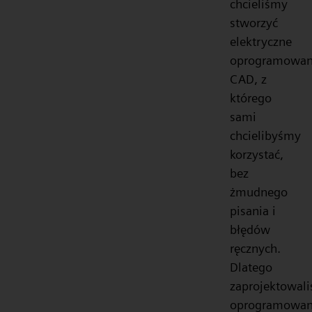
chcieliśmy
stworzyć
elektryczne
oprogramowan
CAD, z
którego
sami
chcielibyśmy
korzystać,
bez
żmudnego
pisania i
błędów
ręcznych.
Dlatego
zaprojektowal
oprogramowan