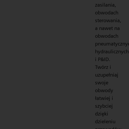
zasilania,
obwodach
sterowania,
a nawet na
obwodach
pneumatyczny
hydraulicznych
i P&ID.
Twórz i
uzupełniaj
swoje
obwody
łatwiej i
szybciej
dzięki
dzieleniu