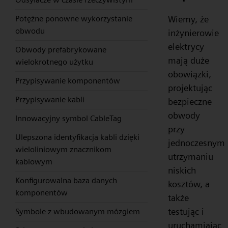
Wiemy, że
Potężne ponowne wykorzystanie
obwodu
inżynierowie
elektrycy
Obwody prefabrykowane
mają duże
wielokrotnego użytku
obowiązki,
Przypisywanie komponentów
projektując
Przypisywanie kabli
bezpieczne
obwody
Innowacyjny symbol CableTag
przy
Ulepszona identyfikacja kabli dzięki
jednoczesnym
wieloliniowym znacznikom
utrzymaniu
kablowym
niskich
Konfigurowalna baza danych
kosztów, a
komponentów
także
testując i
Symbole z wbudowanym mózgiem
uruchamiając