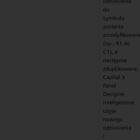
odniesienie
do
symbolu
zostanie
zmodyfikowan
(np.: R1 do
C1), a
następnie
zduplikowane,
Capital X
Panel
Designer
inteligentnie
użyje
nowego
odniesienia
i