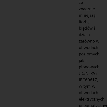
ze
znacznie
mniejszą
liczbą
błędów i
działa
zarówno w
obwodach
poziomych,
jak i
pionowych
JIC/NFPA i
IEC60617,
w tym w
obwodach
elektrycznych,
pneumatyczny