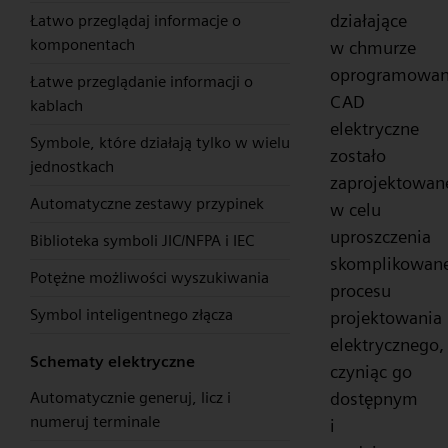
działające
Łatwo przeglądaj informacje o
komponentach
w chmurze
oprogramowan
Łatwe przeglądanie informacji o
CAD
kablach
elektryczne
Symbole, które działają tylko w wielu
zostało
jednostkach
zaprojektowan
Automatyczne zestawy przypinek
w celu
uproszczenia
Biblioteka symboli JIC/NFPA i IEC
skomplikowan
Potężne możliwości wyszukiwania
procesu
Symbol inteligentnego złącza
projektowania
elektrycznego,
Schematy elektryczne
czyniąc go
dostępnym
Automatycznie generuj, licz i
numeruj terminale
i