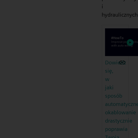
i
hydraulicznych
Dowiedz
się,
w
jaki
sposób
automatyczn
okablowanie
drastycznie
poprawia
Twoją