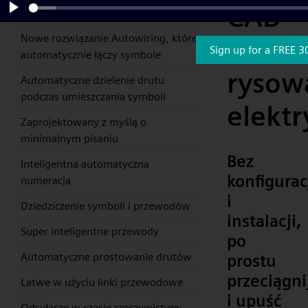
CAD
przeciągnij i upuść
Play
Nowe rozwiązanie Autowiring, które
do
Sign up for a FREE 3
automatycznie łączy symbole
rysow
Automatyczne dzielenie drutu
podczas umieszczania symboli
elekt
Zaprojektowany z myślą o
minimalnym pisaniu
Bez
Inteligentna automatyczna
konfigurac
numeracja
i
Dziedziczenie symboli i przewodów
instalacji,
Super inteligentne przewody
po
Automatyczne prostowanie drutów
prostu
przeciągni
Łatwe w użyciu linki przewodowe
i upuść
Odsyłacze w czasie rzeczywistym