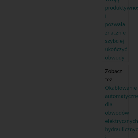
produktywno
i
pozwala
znacznie
szybciej
ukończyć
obwody
Zobacz
też:
Okablowanie
automatyczn
dla
obwodów
elektrycznych
hydrauliczny
i