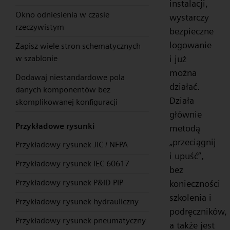
instalacji,
Okno odniesienia w czasie
wystarczy
rzeczywistym
bezpieczne
logowanie
Zapisz wiele stron schematycznych
w szablonie
i już
można
Dodawaj niestandardowe pola
działać.
danych komponentów bez
Działa
skomplikowanej konfiguracji
głównie
Przykładowe rysunki
metodą
„przeciągnij
Przykładowy rysunek JIC / NFPA
i upuść”,
Przykładowy rysunek IEC 60617
bez
Przykładowy rysunek P&ID PIP
konieczności
szkolenia i
Przykładowy rysunek hydrauliczny
podręczników,
Przykładowy rysunek pneumatyczny
a także jest