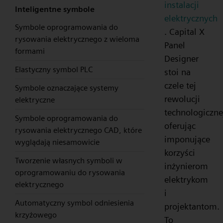
instalacji
Inteligentne symbole
elektrycznych
Symbole oprogramowania do
. Capital X
rysowania elektrycznego z wieloma
Panel
formami
Designer
Elastyczny symbol PLC
stoi na
czele tej
Symbole oznaczające systemy
rewolucji
elektryczne
technologiczne
Symbole oprogramowania do
oferując
rysowania elektrycznego CAD, które
imponujące
wyglądają niesamowicie
korzyści
Tworzenie własnych symboli w
inżynierom
oprogramowaniu do rysowania
elektrykom
elektrycznego
i
Automatyczny symbol odniesienia
projektantom.
krzyżowego
To