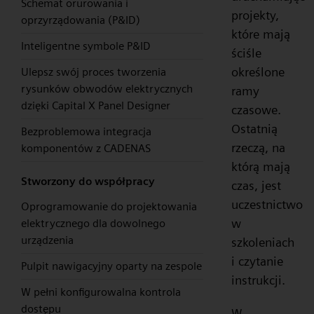
Schemat orurowania i
projekty,
oprzyrządowania (P&ID)
które mają
Inteligentne symbole P&ID
ściśle
określone
Ulepsz swój proces tworzenia
rysunków obwodów elektrycznych
ramy
dzięki Capital X Panel Designer
czasowe.
Ostatnią
Bezproblemowa integracja
rzeczą, na
komponentów z CADENAS
którą mają
Stworzony do współpracy
czas, jest
uczestnictwo
Oprogramowanie do projektowania
w
elektrycznego dla dowolnego
urządzenia
szkoleniach
i czytanie
Pulpit nawigacyjny oparty na zespole
instrukcji.
W pełni konfigurowalna kontrola
dostępu
W