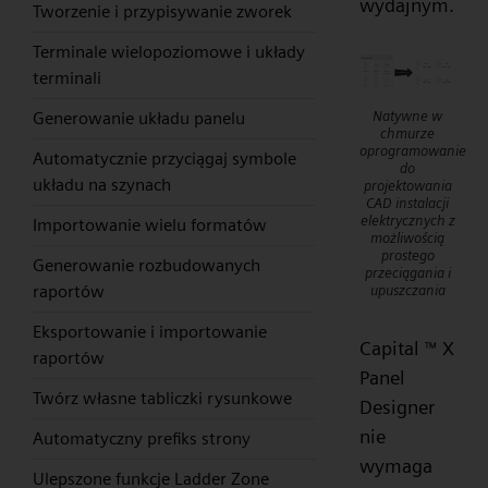
wydajnym.
Tworzenie i przypisywanie zworek
Terminale wielopoziomowe i układy
terminali
Natywne w
Generowanie układu panelu
chmurze
oprogramowanie
Automatycznie przyciągaj symbole
do
układu na szynach
projektowania
CAD instalacji
elektrycznych z
Importowanie wielu formatów
możliwością
prostego
Generowanie rozbudowanych
przeciągania i
raportów
upuszczania
Eksportowanie i importowanie
Capital
X
™
raportów
Panel
Twórz własne tabliczki rysunkowe
Designer
nie
Automatyczny prefiks strony
wymaga
Ulepszone funkcje Ladder Zone