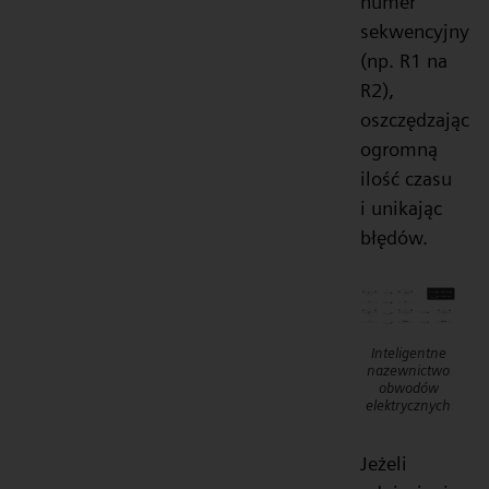
numer
sekwencyjny
(np. R1 na
R2),
oszczędzając
ogromną
ilość czasu
i unikając
błędów.
Inteligentne
nazewnictwo
obwodów
elektrycznych
Jeżeli