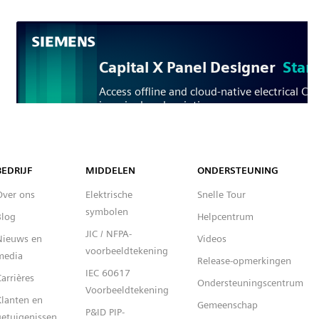
Capital™ X Panel Designer
BEDRIJF
MIDDELEN
ONDERSTEUNING
Over ons
Elektrische
Snelle Tour
symbolen
Blog
Helpcentrum
JIC / NFPA-
Nieuws en
Videos
voorbeeldtekening
media
Release-opmerkingen
IEC 60617
arrières
Ondersteuningscentrum
Voorbeeldtekening
Klanten en
Gemeenschap
P&ID PIP-
getuigenissen