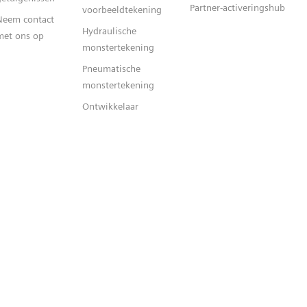
Partner-activeringshub
voorbeeldtekening
Neem contact
Hydraulische
met ons op
monstertekening
Pneumatische
monstertekening
Ontwikkelaar