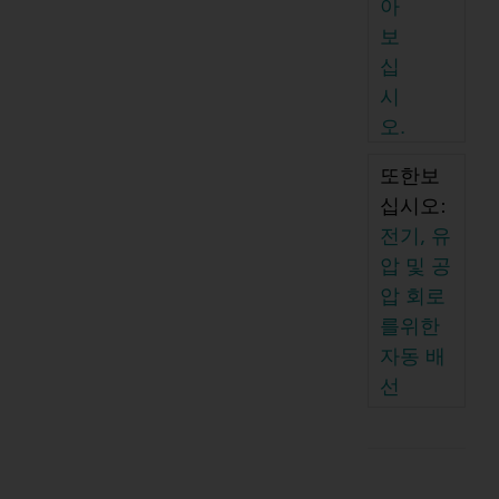
아
보
십
시
오.
또한보
십시오:
전기, 유
압 및 공
압 회로
를위한
자동 배
선