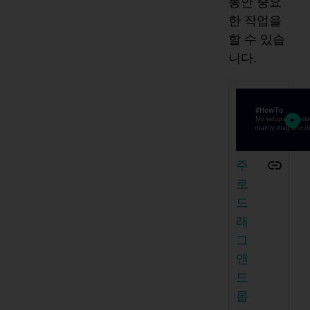
동안 중요
한 작업을
할 수 있습
니다.
주
로
드
래
그
앤
드
롭