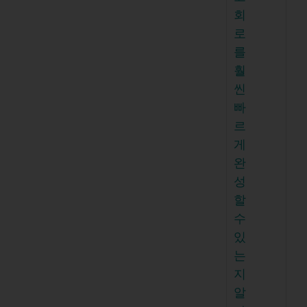
회
로
를
훨
씬
빠
르
게
완
성
할
수
있
는
지
알