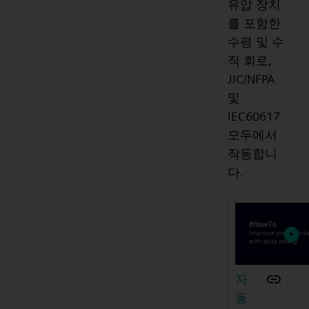
유압 장치
를 포함한
수평 및 수
직 회로,
JIC/NFPA
및
IEC60617
모두에서
작동합니
다.
자
동