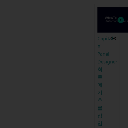
Capital
X
Panel
Designer
회
로
에
기
호
를
삽
입