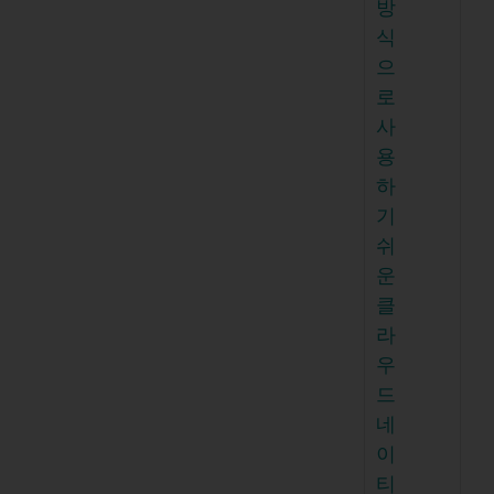
방
식
으
로
사
용
하
기
쉬
운
클
라
우
드
네
이
티