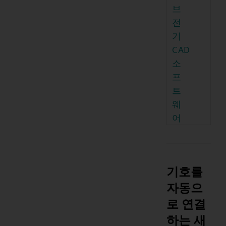
브
전
기
CAD
소
프
트
웨
어
기호를
자동으
로 연결
하는 새