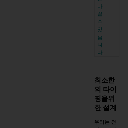
바
꿀
수
있
습
니
다.
최소한
의 타이
핑을위
한 설계
우리는 전