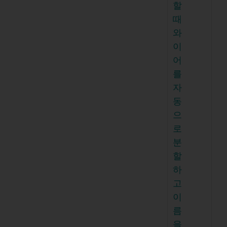
할
때
와
이
어
를
자
동
으
로
분
할
하
고
이
름
을