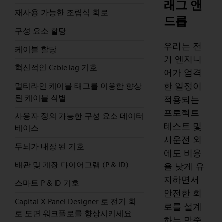
래그 앤
재사용 가능한 조립식 회로
드롭
구성 요소 할당
우리는 전
케이블 할당
기 엔지니
혁신적인 CableTag 기호
어가 엄격
한 일정이
멀티라인 케이블 태그를 이용한 향상
된 케이블 식별
적용되는
프로젝트
사용자 정의 가능한 구성 요소 데이터
테스트 및
베이스
시운전 외
두뇌가 내장 된 기호
에도 비용
배관 및 계장 다이어그램 (P & ID)
을 낮게 유
지하면서
스마트 P & ID 기호
안전한 회
Capital X Panel Designer 로 전기 회
로를 설계
로 도면 워크플로를 향상시키세요
하는 막중