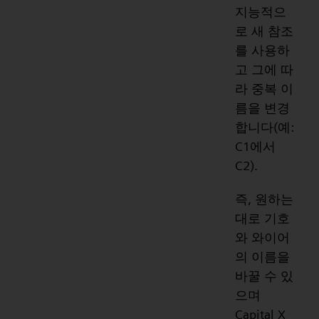
지능적으
로 새 참조
를 사용하
고 그에 따
라 중복 이
름을 변경
합니다(예:
C1에서
C2).
즉, 원하는
대로 기호
와 와이어
의 이름을
바꿀 수 있
으며
Capital X