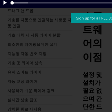
도면
설정 및 설치가 필요 없으며 간단한
Play
드래그 앤 드롭
소프
Sign up for a FREE 3
기호를 자동으로 연결하는 새로운 자
동 연결
트웨
기호 배치 시 자동 와이어 분할
어의
최소한의 타이핑을위한 설계
이점
지능형 자동 번호 지정
기호 및 와이어 상속
슈퍼 스마트 와이어
설정 및
설치가
자동 교정 와이어
필요 없
사용하기 쉬운 와이어 링크
으며 간
실시간 상호 참조
단한 드
강력한 회로 재사용