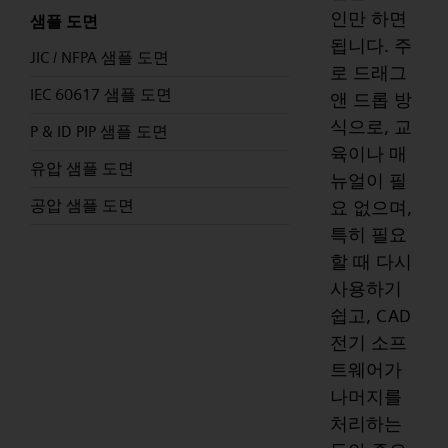
인만 하면
샘플 도면
됩니다. 주
JIC / NFPA 샘플 도면
로 드래그
IEC 60617 샘플 도면
앤 드롭 방
식으로, 교
P & ID PIP 샘플 도면
육이나 매
유압 샘플 도면
뉴얼이 필
공압 샘플 도면
요 없으며,
특히 필요
할 때 다시
사용하기
쉽고, CAD
전기 소프
트웨어가
나머지를
처리하는