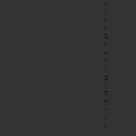
배
선
이
어
떻
게
생
산
성
을
대
폭
향
상
시
키
고