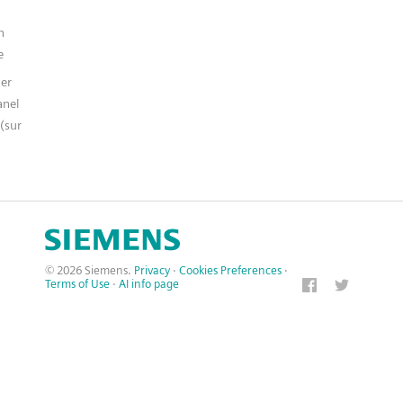
n
e
er
anel
(sur
© 2026 Siemens.
Privacy
·
Cookies Preferences
·
Terms of Use
·
AI info page