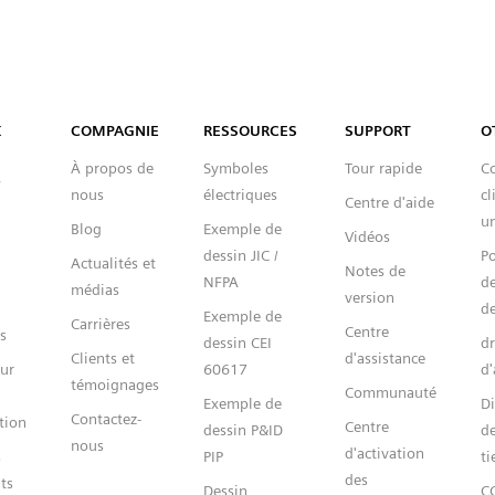
Capital™ X Panel Designer
X
COMPAGNIE
RESSOURCES
SUPPORT
O
À propos de
Symboles
Tour rapide
Co
nous
électriques
cl
Centre d'aide
un
Blog
Exemple de
Vidéos
dessin JIC /
Po
Actualités et
Notes de
NFPA
de
médias
version
de
Exemple de
Carrières
Centre
s
dessin CEI
dr
Clients et
d'assistance
ur
60617
d'
témoignages
Communauté
Exemple de
Di
Contactez-
tion
Centre
dessin P&ID
de
nous
d'activation
s
PIP
ti
des
ts
Dessin
C