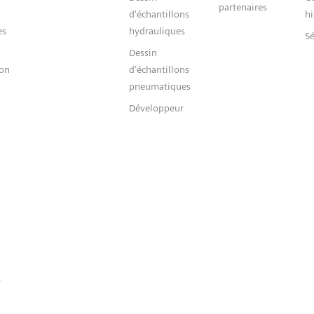
partenaires
d'échantillons
hi
es
hydrauliques
Sé
Dessin
ion
d'échantillons
pneumatiques
Développeur