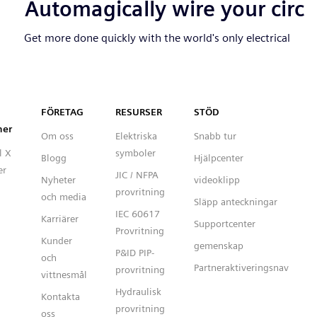
Capital™ X Panel Designer
FÖRETAG
RESURSER
STÖD
ner
Om oss
Elektriska
Snabb tur
l X
symboler
Blogg
Hjälpcenter
er
JIC / NFPA
Nyheter
videoklipp
provritning
och media
Släpp anteckningar
IEC 60617
Karriärer
Supportcenter
Provritning
Kunder
gemenskap
P&ID PIP-
och
Partneraktiveringsnav
provritning
vittnesmål
Hydraulisk
Kontakta
provritning
oss