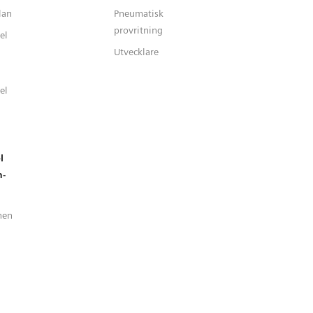
lan
Pneumatisk
provritning
el
Utvecklare
el
l
n-
nen