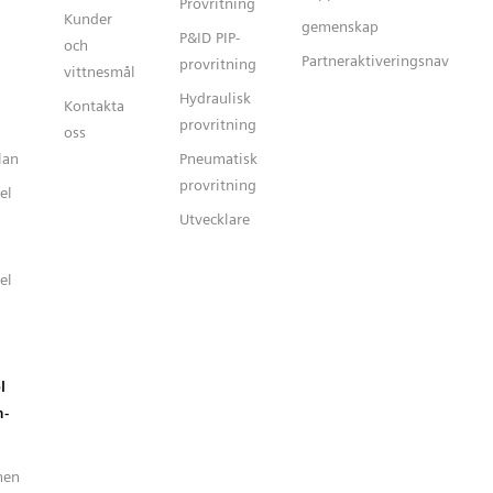
Provritning
Kunder
gemenskap
P&ID PIP-
och
Partneraktiveringsnav
provritning
vittnesmål
Hydraulisk
Kontakta
provritning
oss
lan
Pneumatisk
provritning
el
Utvecklare
el
l
n-
nen