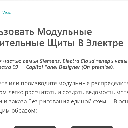
·
Visio
ьзовать Модульные
ительные Щиты В Электре
 частью семьи Siemens. Electra Cloud теперь назыв
lectra E9 — Capital Panel Designer (On-premise).
ете или производите модульные распредели
вам легко рассчитать и создать ведомость ма
и и заказа без рисования единой схемы. В о
щим образом: