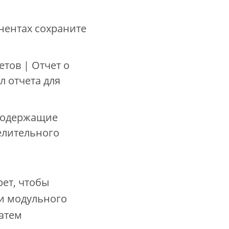
нентах сохраните
етов | Отчет о
 отчета для
 содержащие
елительного
ет, чтобы
и модульного
атем