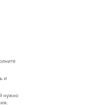
олните
ь и
й нужно
ия.