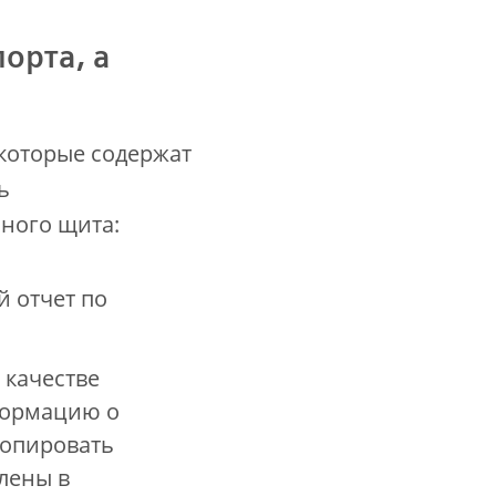
орта, а
 которые содержат
ь
ного щита:
й отчет по
 качестве
формацию о
копировать
лены в