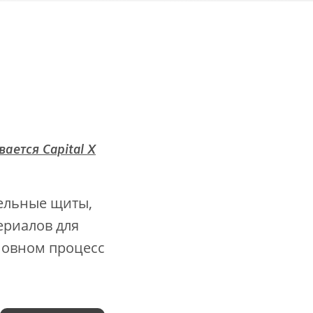
ается Capital X
тельные щиты,
териалов для
сновном процесс