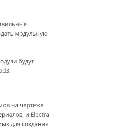
равильные
оздать модульную
модули будут
od3.
мов на чертеже
риалов, и Electra
мых для создания