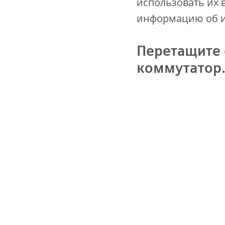
использовать их 
информацию об и
Перетащите 
коммутатор