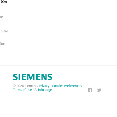
 (On-
ne
pital
(on-
© 2026 Siemens.
Privacy
·
Cookies Preferences
·
Terms of Use
·
AI info page