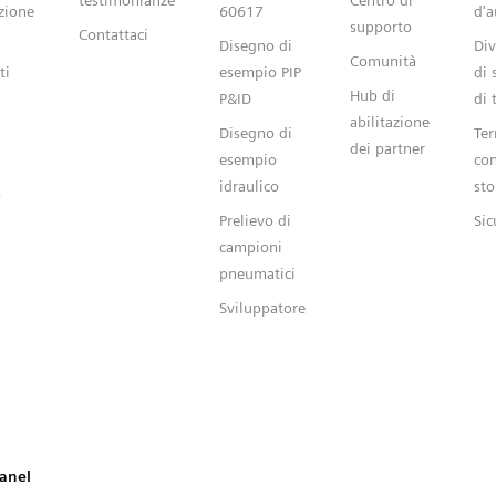
testimonianze
Centro di
zione
60617
d'a
supporto
Contattaci
Disegno di
Div
Comunità
ti
esempio PIP
di 
Hub di
P&ID
di 
abilitazione
Disegno di
Ter
dei partner
esempio
con
idraulico
sto
o
Prelievo di
Sic
campioni
pneumatici
Sviluppatore
d
Panel