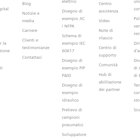
elettrici
uni
Blog
Centro
pital
con
Disegno di
assistenza
Notizie e
esempio JIC
Pol
media
Video
/ NFPA
ven
Carriere
Note di
res
Schema di
rilascio
Clienti e
r la
esempio IEC
Dir
testimonianze
Centro di
zione
60617
d'a
supporto
Contattaci
Disegno di
Div
Comunità
ti
esempio PIP
di 
Hub di
P&ID
di 
abilitazione
Disegno di
Ter
dei partner
esempio
con
idraulico
sto
o
Prelievo di
Sic
campioni
pneumatici
Sviluppatore