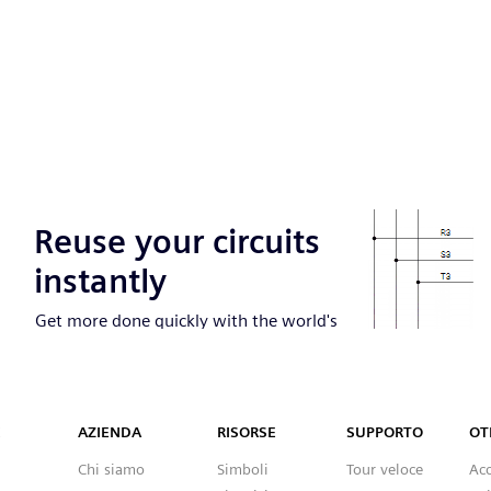
Capital™ X Panel Designer
X
AZIENDA
RISORSE
SUPPORTO
OT
Chi siamo
Simboli
Tour veloce
Ac