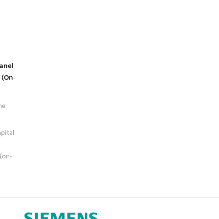
d
Panel
 (On-
ne
pital
(on-