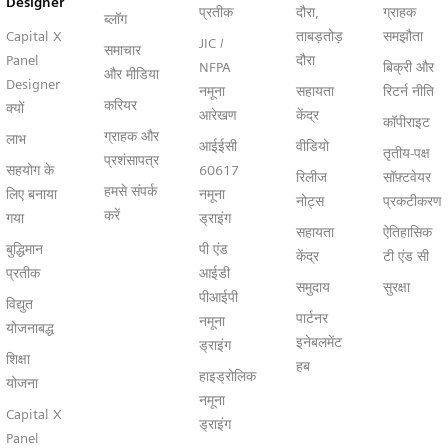
Designer
प्रतीक
दौरा,
ग्राहक
ब्लॉग
Capital X
ताबड़तोड़
समझौता
JIC /
समाचार
Panel
दौरा
NFPA
बिक्री और
और मीडिया
Designer
नमूना
सहायता
रिटर्न नीति
करियर
क्यों
आरेखण
केंद्र
कॉपीराइट
ग्राहक और
लाभ
आईईसी
वीडियो
तृतीय-पक्ष
प्रशंसापत्र
सहयोग के
60617
रिलीज
सॉफ़्टवेयर
हमसे संपर्क
लिए बनाया
नमूना
नोट्स
प्रकटीकरण
करें
गया
ड्राइंग
सहायता
ऐतिहासिक
बुद्धिमान
पी एंड
केंद्र
टी एंड सी
प्रतीक
आईडी
समुदाय
सुरक्षा
पीआईपी
विद्युत
पार्टनर
नमूना
योजनाबद्ध
इनेबलमेंट
ड्राइंग
शिक्षा
हब
हाइड्रोलिक
योजना
नमूना
Capital X
ड्राइंग
Panel