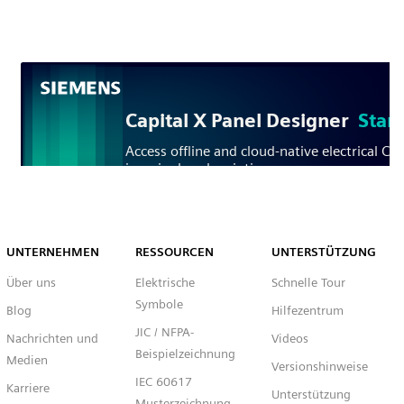
Capital™ X Panel Designer
UNTERNEHMEN
RESSOURCEN
UNTERSTÜTZUNG
Über uns
Elektrische
Schnelle Tour
Symbole
Blog
Hilfezentrum
JIC / NFPA-
Nachrichten und
Videos
Beispielzeichnung
Medien
Versionshinweise
IEC 60617
Karriere
Unterstützung
Musterzeichnung