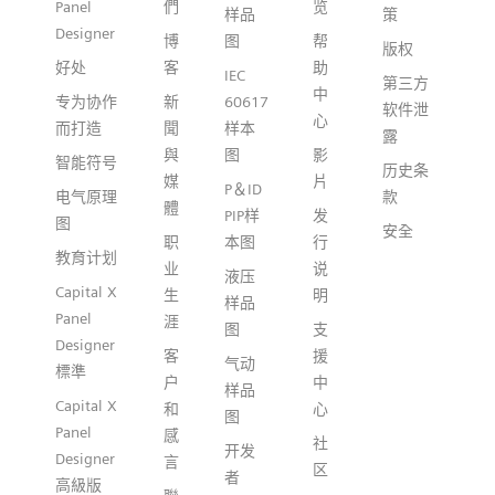
Panel
們
览
样品
策
Designer
博
图
帮
版权
好处
客
助
IEC
第三方
中
专为协作
新
60617
软件泄
心
而打造
聞
样本
露
與
图
影
智能符号
历史条
媒
片
P＆ID
电气原理
款
體
PIP样
发
图
安全
职
本图
行
教育计划
业
说
液压
Capital X
生
明
样品
Panel
涯
图
支
Designer
客
援
气动
標準
户
中
样品
Capital X
和
心
图
Panel
感
社
开发
Designer
言
区
者
高級版