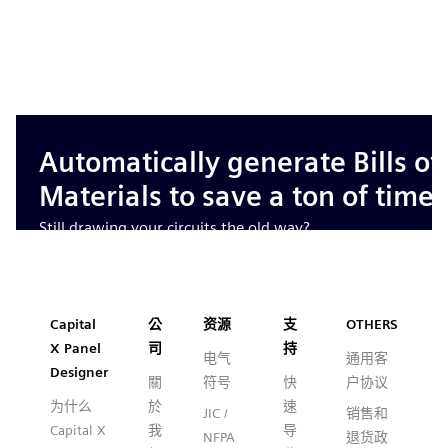
Capital™ X Panel Designer
Capital
公
资源
支
OTHERS
X Panel
司
持
电气
通用客
Designer
關
符号
快
户协议
为什么
於
速
JIC /
销售和
Capital X
我
导
NFPA
退货政