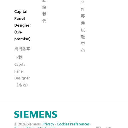
聯
合
絡
作
Capital
我
夥
Panel
們
伴
Designer
賦
(On-
能
premise)
中
离线版本
心
下載
Capital
Panel
Designer
（本地）
© 2026 Siemens.
Privacy
·
Cookies Preferences
·