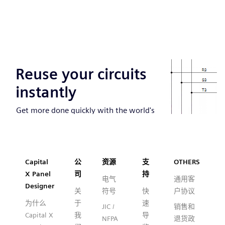
Capital™ X Panel Designer
Capital
公
资源
支
OTHERS
X Panel
司
持
电气
通用客
Designer
关
符号
快
户协议
为什么
于
速
JIC /
销售和
Capital X
我
导
NFPA
退货政