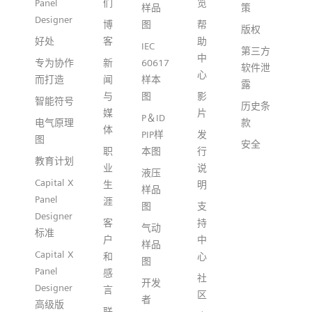
Panel
们
览
样品
策
Designer
博
图
帮
版权
好处
客
助
IEC
第三方
中
专为协作
新
60617
软件泄
心
而打造
闻
样本
露
与
图
影
智能符号
历史条
媒
片
P＆ID
电气原理
款
体
PIP样
发
图
安全
职
本图
行
教育计划
业
说
液压
Capital X
生
明
样品
Panel
涯
图
支
Designer
客
持
气动
标准
户
中
样品
Capital X
和
心
图
Panel
感
社
开发
Designer
言
区
者
高级版
联