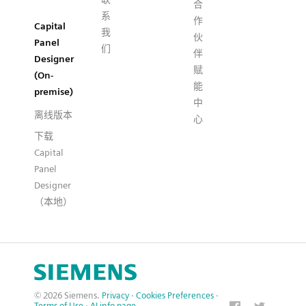
合
系
作
Capital
我
伙
Panel
们
伴
Designer
赋
(On-
能
premise)
中
离线版本
心
下载
Capital
Panel
Designer
（本地）
© 2026 Siemens.
Privacy
·
Cookies Preferences
·
Terms of Use
·
AI info page