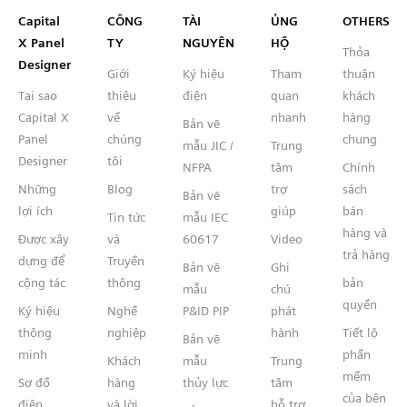
Capital™ X Panel Designer
Capital
CÔNG
TÀI
ỦNG
OTHERS
X Panel
TY
NGUYÊN
HỘ
Thỏa
Designer
Giới
Ký hiệu
Tham
thuận
Tại sao
thiệu
điện
quan
khách
Capital X
về
nhanh
hàng
Bản vẽ
Panel
chúng
chung
mẫu JIC /
Trung
Designer
tôi
NFPA
tâm
Chính
Những
Blog
trợ
sách
Bản vẽ
lợi ích
giúp
bán
Tin tức
mẫu IEC
hàng và
Được xây
và
60617
Video
trả hàng
dựng để
Truyền
Bản vẽ
Ghi
cộng tác
thông
bản
mẫu
chú
quyền
Ký hiệu
Nghề
P&ID PIP
phát
thông
nghiệp
hành
Tiết lộ
Bản vẽ
minh
phần
Khách
mẫu
Trung
mềm
Sơ đồ
hàng
thủy lực
tâm
của bên
điện
và lời
hỗ trợ