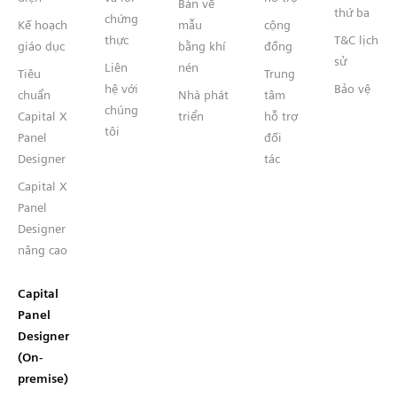
Bản vẽ
thứ ba
chứng
Kế hoạch
mẫu
cộng
thực
T&C lịch
giáo dục
bằng khí
đồng
sử
Liên
nén
Tiêu
Trung
hệ với
Bảo vệ
chuẩn
Nhà phát
tâm
chúng
Capital X
triển
hỗ trợ
tôi
Panel
đối
Designer
tác
Capital X
Panel
Designer
nâng cao
Capital
Panel
Designer
(On-
premise)