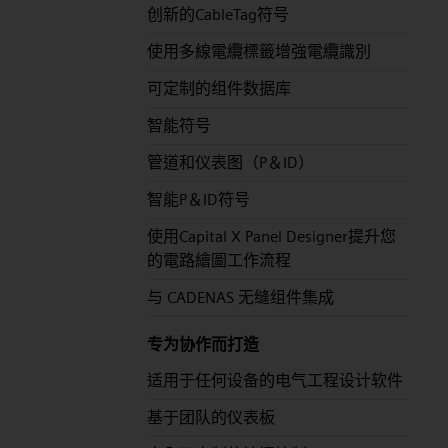
创新的CableTag符号
使用多線電纜標籤增強電纜識別
可定制的组件数据库
智能符号
管道和仪表图（P＆ID）
智能P＆ID符号
使用Capital X Panel Designer提升您
的電路繪圖工作流程
与 CADENAS 无缝组件集成
专为协作而打造
适用于任何设备的电气工程设计软件
基于团队的仪表板