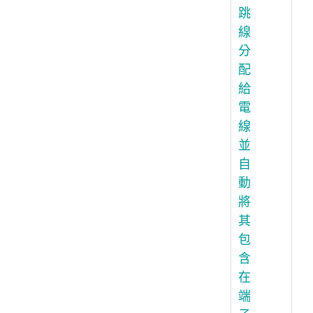
跳
線
分
配
給
電
線
並
自
動
將
其
包
含
在
端