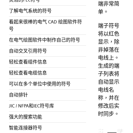
端非常简
了解电气系统的符号
单。
看起来很棒的电气 CAD 绘图软件符
端子符号
号
将以红色
在电气绘图软件中制作自己的符号
显示，除
非掉落在
自动交叉引用符号
电线上。
轻松查看组件信息
生成的端
轻松查看电缆信息
子列表将
自动显示
可以在多个单位中使用的符号
电线名
自动排针
称，并在
修改后实
JIC / NFPA和IEC符号库
时同步。
强大的搜索功能
智能连接器符号