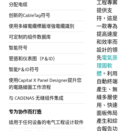
工程專案
分配电缆
提供支
创新的CableTag符号
持，這是
一款專為
使用多線電纜標籤增強電纜識別
提高速度
可定制的组件数据库
和效率而
智能符号
設計的領
先
電氣原
管道和仪表图（P＆ID）
理圖軟
智能P＆ID符号
體
。利用
使用Capital X Panel Designer提升您
自動終端
的電路繪圖工作流程
產生、無
縫多層使
与 CADENAS 无缝组件集成
用、快速
专为协作而打造
面板佈局
產生和綜
适用于任何设备的电气工程设计软件
合報告功