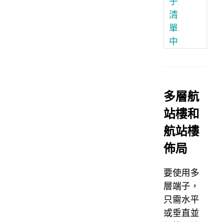
子
清
單
中
多層航
站樓和
航站樓
佈局
要使用多
層端子，
只需水平
或垂直並