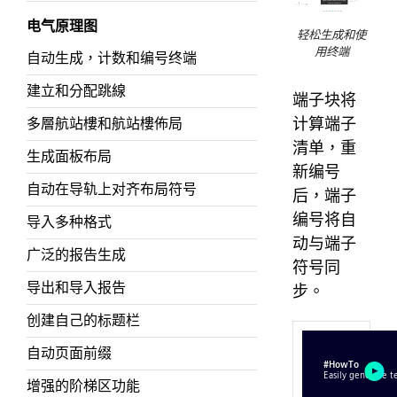
电气原理图
轻松生成和使
用终端
自动生成，计数和编号终端
建立和分配跳線
端子块将
计算端子
多層航站樓和航站樓佈局
清单，重
生成面板布局
新编号
自动在导轨上对齐布局符号
后，端子
编号将自
导入多种格式
动与端子
广泛的报告生成
符号同
导出和导入报告
步。
创建自己的标题栏
自动页面前缀
增强的阶梯区功能