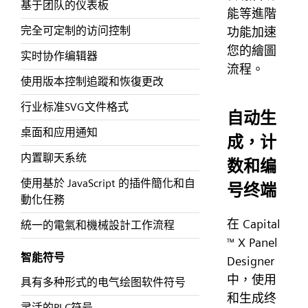
基于团队的仪表板
能等進階
完全可定制的访问控制
功能加速
您的繪圖
实时协作编辑器
流程。
使用版本控制追蹤和恢復更改
行业标准SVG文件格式
自动生
桌面和应用通知
成，计
内置聊天系统
数和编
使用基於 JavaScript 的插件簡化和自
号终端
動化任務
在 Capital
統一的電氣和機械設計工作流程
X Panel
™
智能符号
Designer
中，使用
具有多种形式的电气绘图软件符号
和生成终
灵活的PLC符号