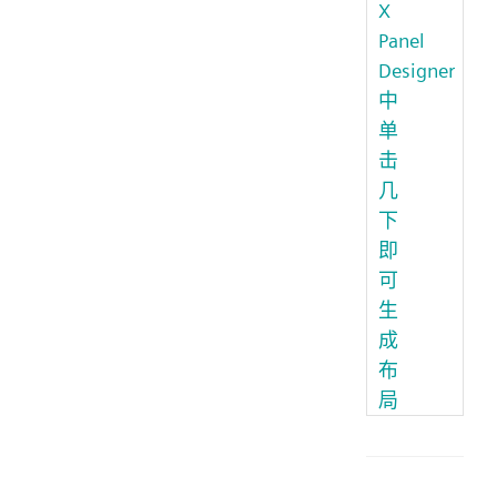
X
Panel
Designer
中
单
击
几
下
即
可
生
成
布
局