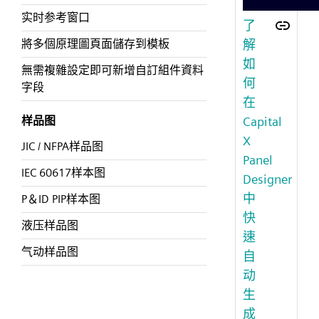
实时参考窗口
了
解
將多個原理圖頁面儲存到模板
如
無需複雜設定即可新增自訂組件資料
何
字段
在
Capital
样品图
X
JIC / NFPA样品图
Panel
IEC 60617样本图
Designer
中
P＆ID PIP样本图
快
液压样品图
速
气动样品图
自
动
生
成