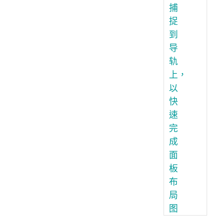
捕
捉
到
导
轨
上，
以
快
速
完
成
面
板
布
局
图