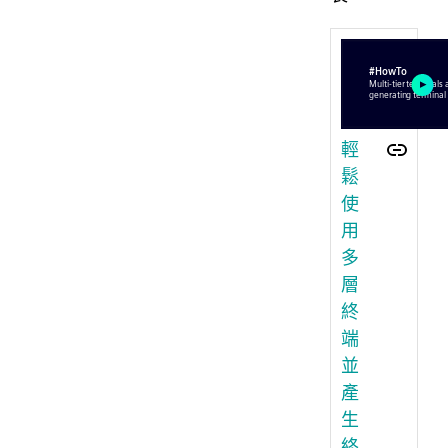
輕
鬆
使
用
多
層
終
端
並
產
生
終