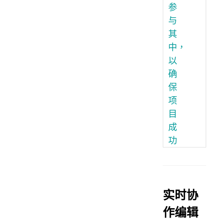
参
与
其
中，
以
确
保
项
目
成
功
实时协
作编辑