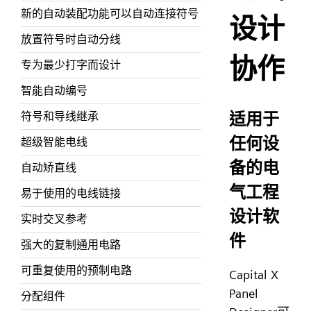
新的自动装配功能可以自动连接符号
设计
放置符号时自动分线
协作
专为最少打字而设计
智能自动编号
适用于
符号和导线继承
任何设
超级智能电线
备的电
自动矫直线
气工程
易于使用的电线链接
设计软
实时交叉参考
件
强大的复制通用电路
可重复使用的预制电路
Capital X
Panel
分配组件