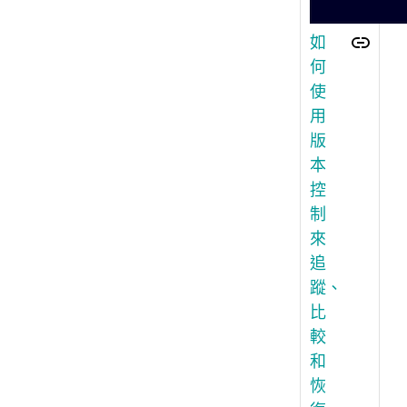
如
何
使
用
版
本
控
制
來
追
蹤、
比
較
和
恢