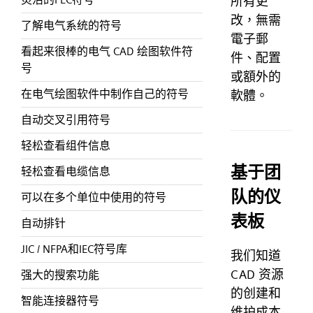
所有更
改，無需
了解电气系统的符号
電子郵
看起来很棒的电气 CAD 绘图软件符
件、配置
号
或額外的
在电气绘图软件中制作自己的符号
軟體。
自动交叉引用符号
轻松查看组件信息
基于团
轻松查看电缆信息
队的仪
可以在多个单位中使用的符号
表板
自动排针
JIC / NFPA和IEC符号库
我们知道
CAD 资源
强大的搜索功能
的创建和
智能连接器符号
维护成本