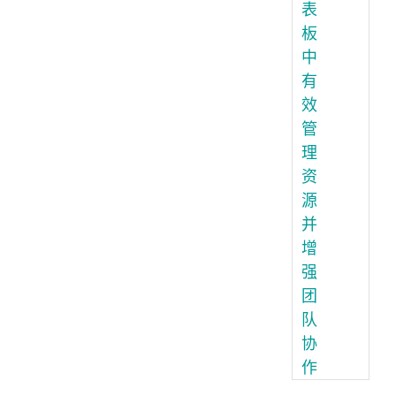
表
板
中
有
效
管
理
资
源
并
增
强
团
队
协
作