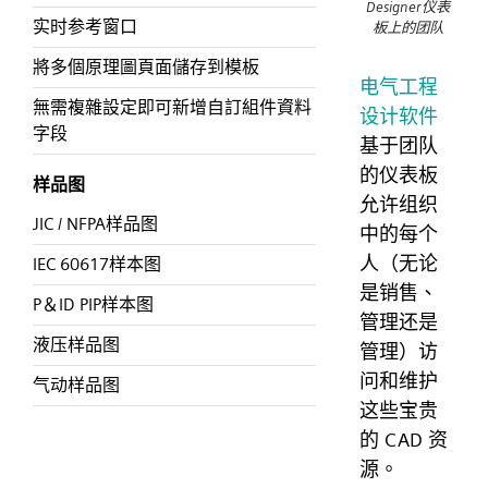
Designer仪表
实时参考窗口
板上的团队
將多個原理圖頁面儲存到模板
电气工程
無需複雜設定即可新增自訂組件資料
设计软件
字段
基于团队
的仪表板
样品图
允许组织
JIC / NFPA样品图
中的每个
人（无论
IEC 60617样本图
是销售、
P＆ID PIP样本图
管理还是
液压样品图
管理）访
问和维护
气动样品图
这些宝贵
的 CAD 资
源。