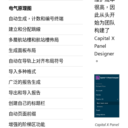
很高，因
电气原理图
此从头开
自动生成，计数和编号终端
始为团队
建立和分配跳線
构建了
Capital X
多層航站樓和航站樓佈局
Panel
生成面板布局
Designer
自动在导轨上对齐布局符号
。
导入多种格式
广泛的报告生成
导出和导入报告
创建自己的标题栏
自动页面前缀
增强的阶梯区功能
Capital X Panel