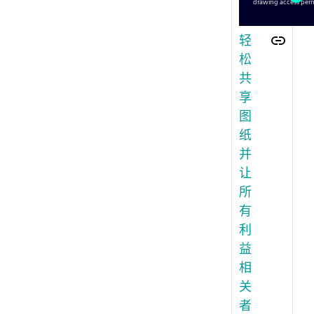
轻
松
共
享
图
纸
并
让
所
有
利
益
相
关
者