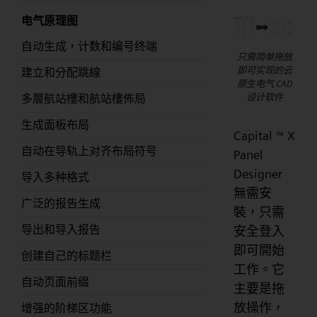
电气原理图
自动生成，计数和编号终端
只需简单拖放
即可实现的云
建立和分配跳線
原生电气 CAD
设计软件
多層航站樓和航站樓佈局
生成面板布局
Capital
X
™
自动在导轨上对齐布局符号
Panel
Designer
导入多种格式
無需安
广泛的报告生成
裝，只需
导出和导入报告
安全登入
即可開始
创建自己的标题栏
工作。它
自动页面前缀
主要是拖
放操作，
增强的阶梯区功能