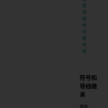
更
快
速
地
创
建
电
路
符号和
导线继
承
借助