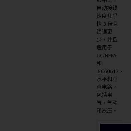
线相比，
自动接线
速度几乎
快 3 倍且
错误更
少，并且
适用于
JIC/NFPA
和
IEC60617、
水平和垂
直电路，
包括电
气、气动
和液压。