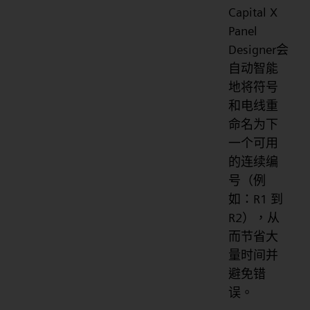
Capital X
Panel
Designer会
自动智能
地将符号
和电线重
命名为下
一个可用
的连续编
号（例
如：R1 到
R2），从
而节省大
量时间并
避免错
误。