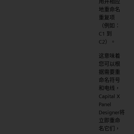
用并相应
地重命名
重复项
（例如：
C1 到
C2）。
这意味着
您可以根
据需要重
命名符号
和电线，
Capital X
Panel
Designer将
立即重命
名它们，