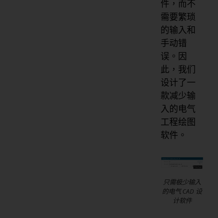
件，而不
需要繁琐
的输入和
手动错
误。因
此，我们
设计了一
款减少输
入的电气
工程绘图
软件。
只需极少输入
的电气 CAD 设
计软件