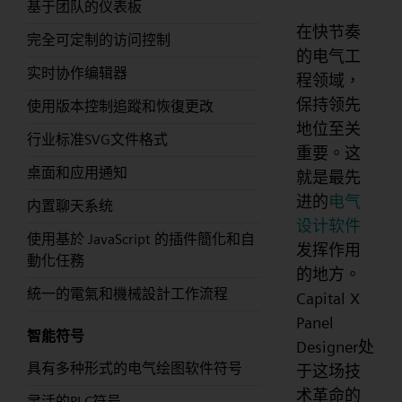
基于团队的仪表板
在快节奏
完全可定制的访问控制
的电气工
实时协作编辑器
程领域，
保持领先
使用版本控制追蹤和恢復更改
地位至关
行业标准SVG文件格式
重要。这
桌面和应用通知
就是最先
进的
电气
内置聊天系统
设计软件
使用基於 JavaScript 的插件簡化和自
发挥作用
動化任務
的地方。
統一的電氣和機械設計工作流程
Capital X
Panel
智能符号
Designer处
具有多种形式的电气绘图软件符号
于这场技
术革命的
灵活的PLC符号