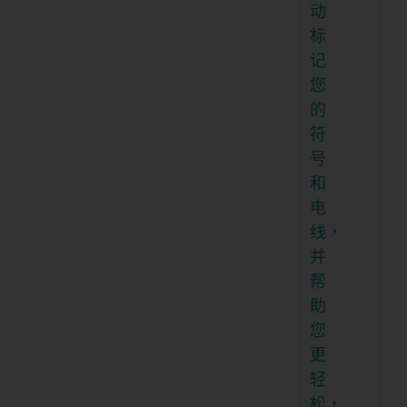
动
标
记
您
的
符
号
和
电
线，
并
帮
助
您
更
轻
松，