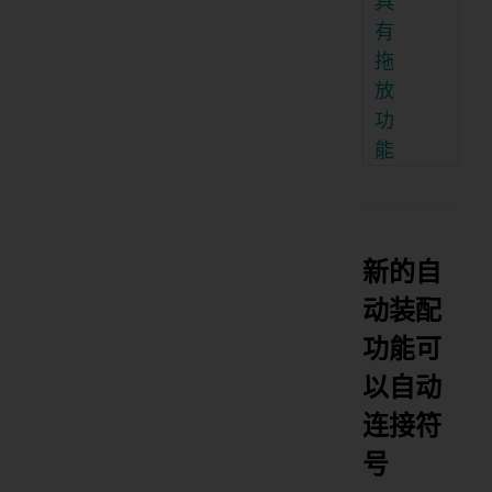
具
有
拖
放
功
能
新的自
动装配
功能可
以自动
连接符
号