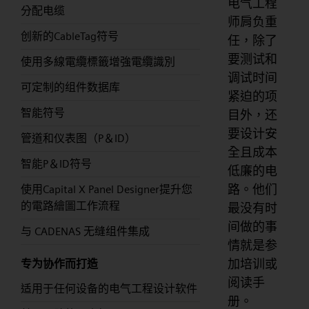
电气工程
分配电缆
师肩负重
创新的CableTag符号
任，除了
要测试和
使用多線電纜標籤增強電纜識別
调试时间
可定制的组件数据库
紧迫的项
智能符号
目外，还
要设计安
管道和仪表图（P＆ID）
全且成本
智能P＆ID符号
低廉的电
路。他们
使用Capital X Panel Designer提升您
的電路繪圖工作流程
最没有时
间做的事
与 CADENAS 无缝组件集成
情就是参
加培训或
专为协作而打造
阅读手
适用于任何设备的电气工程设计软件
册。