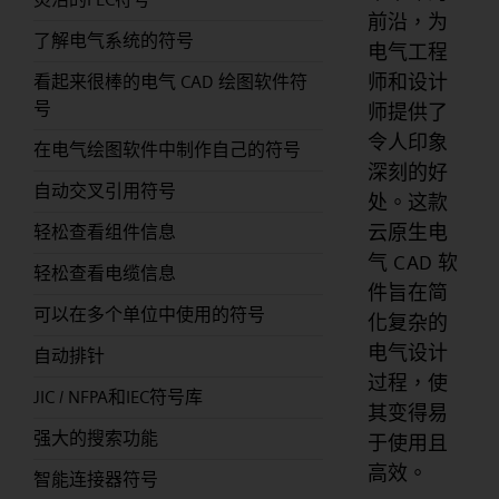
前沿，为
了解电气系统的符号
电气工程
师和设计
看起来很棒的电气 CAD 绘图软件符
号
师提供了
令人印象
在电气绘图软件中制作自己的符号
深刻的好
自动交叉引用符号
处。这款
云原生电
轻松查看组件信息
气 CAD 软
轻松查看电缆信息
件旨在简
可以在多个单位中使用的符号
化复杂的
电气设计
自动排针
过程，使
JIC / NFPA和IEC符号库
其变得易
强大的搜索功能
于使用且
高效。
智能连接器符号