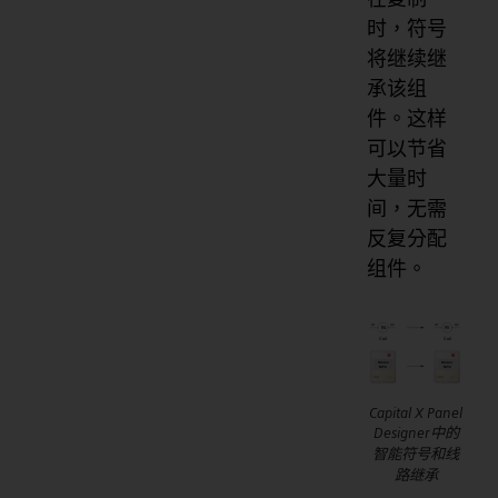
时，符号
将继续继
承该组
件。这样
可以节省
大量时
间，无需
反复分配
组件。
Capital X Panel
Designer中的
智能符号和线
路继承