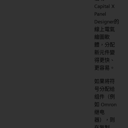
Capital X
Panel
Designer的
線上電氣
繪圖軟
體，分配
新元件變
得更快、
更容易。
如果将符
号分配给
组件（例
如 Omron
继电
器），则
在复制