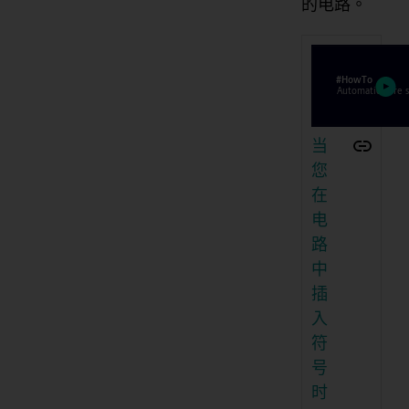
的电路。
当
您
在
电
路
中
插
入
符
号
时