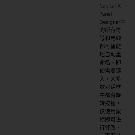
Capital X
Panel
Designer中
的所有符
号和电线
都可智能
地自动重
命名，即
使需要键
入，大多
数对话框
中都有旋
转按钮，
仅使用鼠
标即可进
行修改，