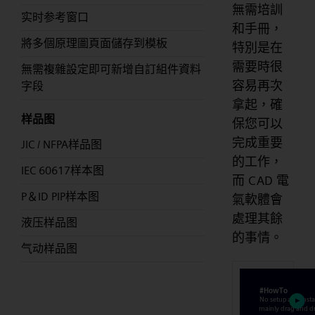
無需培訓
实时参考窗口
和手冊，
將多個原理圖頁面儲存到模板
特別是在
需要時很
無需複雜設定即可新增自訂組件資料
容易再次
字段
拿起，確
样品图
保您可以
完成重要
JIC / NFPA样品图
的工作，
IEC 60617样本图
而 CAD 電
P＆ID PIP样本图
氣軟體會
處理其餘
液压样品图
的事情。
气动样品图