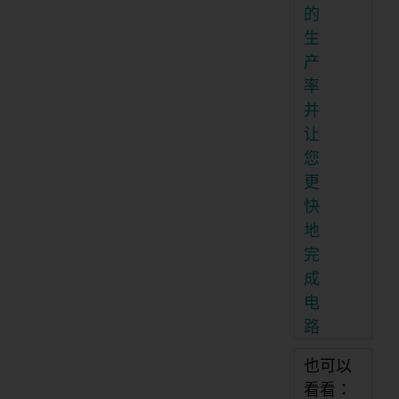
的
生
产
率
并
让
您
更
快
地
完
成
电
路
也可以
看看：