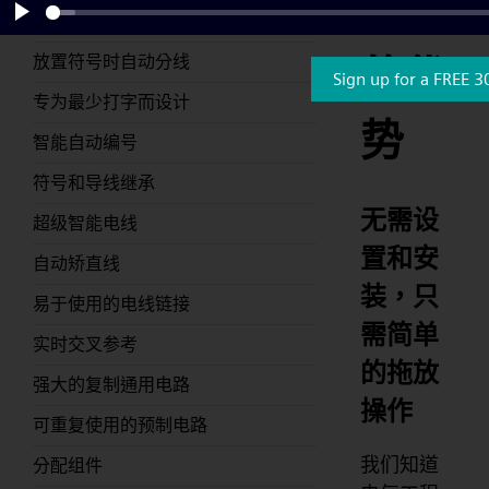
软件
新的自动装配功能可以自动连接符号
Play
放置符号时自动分线
的优
Sign up for a FREE 3
专为最少打字而设计
势
智能自动编号
符号和导线继承
无需设
超级智能电线
置和安
自动矫直线
装，只
易于使用的电线链接
需简单
实时交叉参考
的拖放
强大的复制通用电路
操作
可重复使用的预制电路
我们知道
分配组件