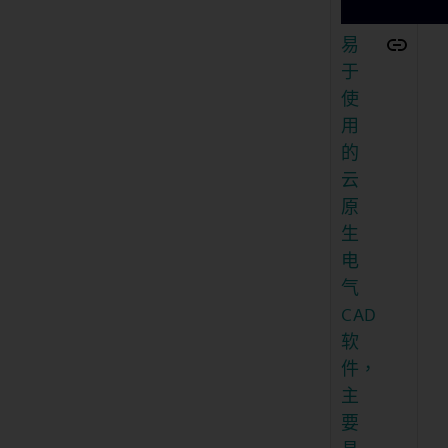
易
于
使
用
的
云
原
生
电
气
CAD
软
件，
主
要