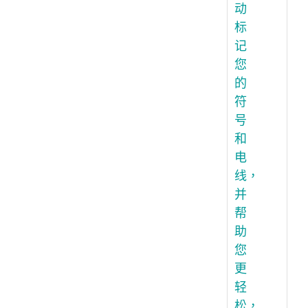
动
标
记
您
的
符
号
和
电
线，
并
帮
助
您
更
轻
松，