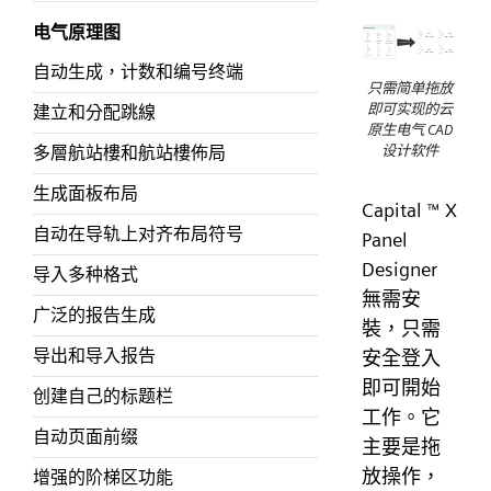
电气原理图
自动生成，计数和编号终端
只需简单拖放
即可实现的云
建立和分配跳線
原生电气 CAD
设计软件
多層航站樓和航站樓佈局
生成面板布局
Capital
X
™
自动在导轨上对齐布局符号
Panel
Designer
导入多种格式
無需安
广泛的报告生成
裝，只需
导出和导入报告
安全登入
即可開始
创建自己的标题栏
工作。它
自动页面前缀
主要是拖
放操作，
增强的阶梯区功能