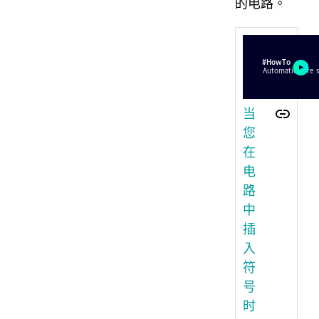
的电路。
当
您
在
电
路
中
插
入
符
号
时