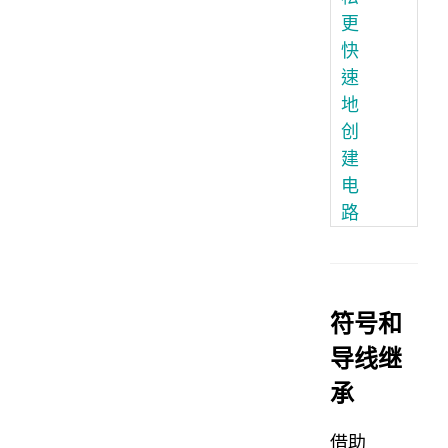
更
快
速
地
创
建
电
路
符号和
导线继
承
借助