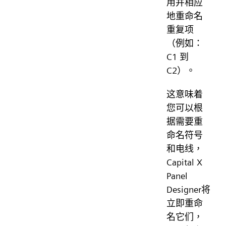
用并相应
地重命名
重复项
（例如：
C1 到
C2）。
这意味着
您可以根
据需要重
命名符号
和电线，
Capital X
Panel
Designer将
立即重命
名它们，