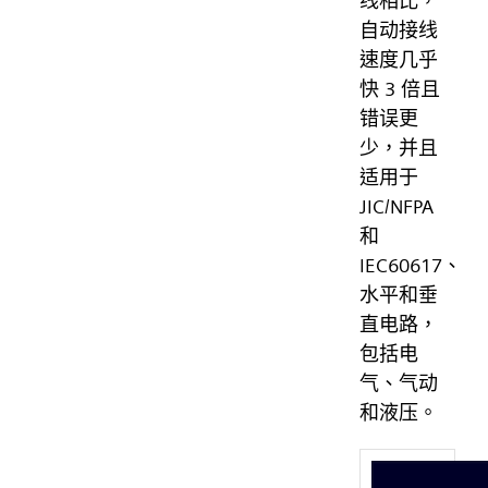
线相比，
自动接线
速度几乎
快 3 倍且
错误更
少，并且
适用于
JIC/NFPA
和
IEC60617、
水平和垂
直电路，
包括电
气、气动
和液压。