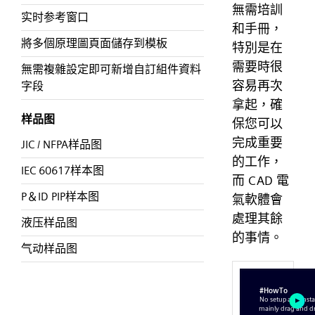
無需培訓
实时参考窗口
和手冊，
將多個原理圖頁面儲存到模板
特別是在
需要時很
無需複雜設定即可新增自訂組件資料
容易再次
字段
拿起，確
样品图
保您可以
完成重要
JIC / NFPA样品图
的工作，
IEC 60617样本图
而 CAD 電
P＆ID PIP样本图
氣軟體會
處理其餘
液压样品图
的事情。
气动样品图