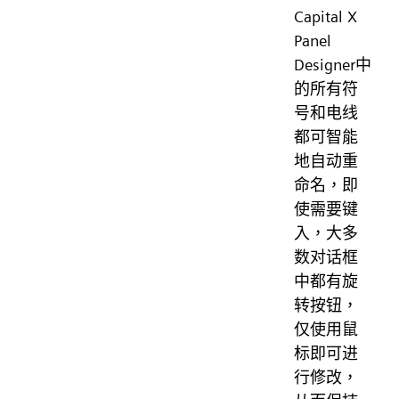
Capital X
Panel
Designer中
的所有符
号和电线
都可智能
地自动重
命名，即
使需要键
入，大多
数对话框
中都有旋
转按钮，
仅使用鼠
标即可进
行修改，