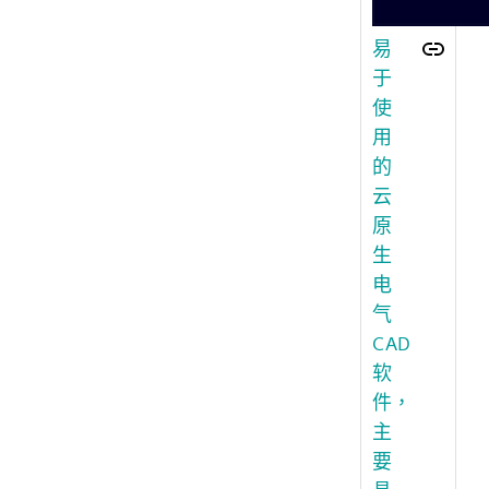
易
于
使
用
的
云
原
生
电
气
CAD
软
件，
主
要