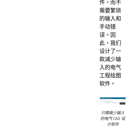
件，而不
需要繁琐
的输入和
手动错
误。因
此，我们
设计了一
款减少输
入的电气
工程绘图
软件。
只需极少输入
的电气 CAD 设
计软件