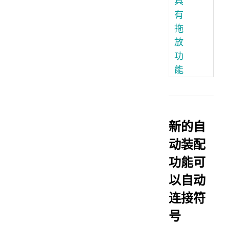
具
有
拖
放
功
能
新的自
动装配
功能可
以自动
连接符
号