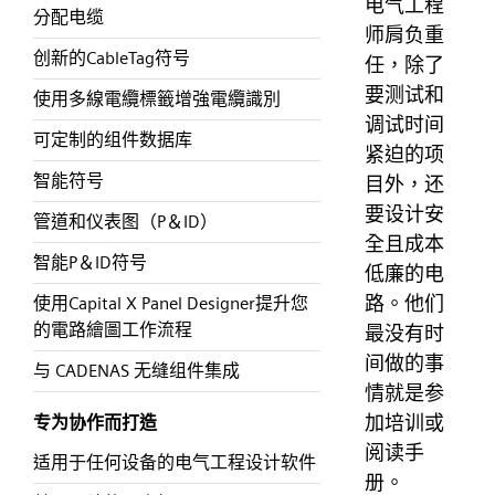
电气工程
分配电缆
师肩负重
创新的CableTag符号
任，除了
要测试和
使用多線電纜標籤增強電纜識別
调试时间
可定制的组件数据库
紧迫的项
智能符号
目外，还
要设计安
管道和仪表图（P＆ID）
全且成本
智能P＆ID符号
低廉的电
路。他们
使用Capital X Panel Designer提升您
的電路繪圖工作流程
最没有时
间做的事
与 CADENAS 无缝组件集成
情就是参
加培训或
专为协作而打造
阅读手
适用于任何设备的电气工程设计软件
册。