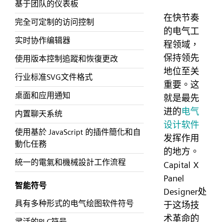
基于团队的仪表板
在快节奏
完全可定制的访问控制
的电气工
实时协作编辑器
程领域，
保持领先
使用版本控制追蹤和恢復更改
地位至关
行业标准SVG文件格式
重要。这
桌面和应用通知
就是最先
进的
电气
内置聊天系统
设计软件
使用基於 JavaScript 的插件簡化和自
发挥作用
動化任務
的地方。
統一的電氣和機械設計工作流程
Capital X
Panel
智能符号
Designer处
具有多种形式的电气绘图软件符号
于这场技
术革命的
灵活的PLC符号