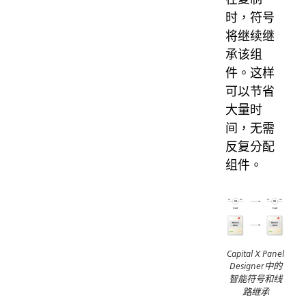
时，符号
将继续继
承该组
件。这样
可以节省
大量时
间，无需
反复分配
组件。
Capital X Panel
Designer中的
智能符号和线
路继承