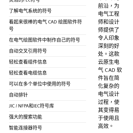
前沿，为
了解电气系统的符号
电气工程
师和设计
看起来很棒的电气 CAD 绘图软件符
号
师提供了
令人印象
在电气绘图软件中制作自己的符号
深刻的好
自动交叉引用符号
处。这款
云原生电
轻松查看组件信息
气 CAD 软
轻松查看电缆信息
件旨在简
可以在多个单位中使用的符号
化复杂的
电气设计
自动排针
过程，使
JIC / NFPA和IEC符号库
其变得易
强大的搜索功能
于使用且
高效。
智能连接器符号