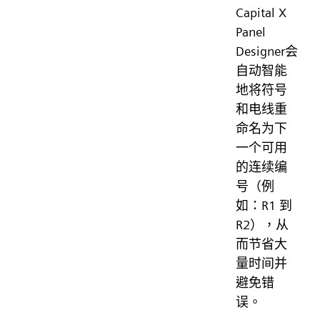
Capital X
Panel
Designer会
自动智能
地将符号
和电线重
命名为下
一个可用
的连续编
号（例
如：R1 到
R2），从
而节省大
量时间并
避免错
误。