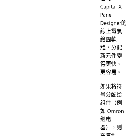
Capital X
Panel
Designer的
線上電氣
繪圖軟
體，分配
新元件變
得更快、
更容易。
如果将符
号分配给
组件（例
如 Omron
继电
器），则
在复制