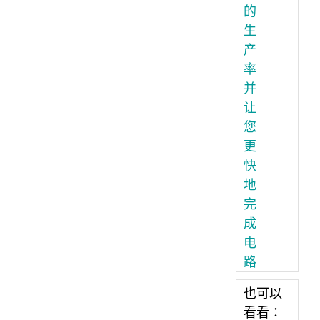
的
生
产
率
并
让
您
更
快
地
完
成
电
路
也可以
看看：