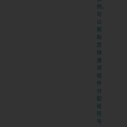
例，
可
以
帮
助
您
快
速
将
组
件
分
配
给
符
号