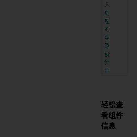
入
到
您
的
电
路
设
计
中
轻松查
看组件
信息