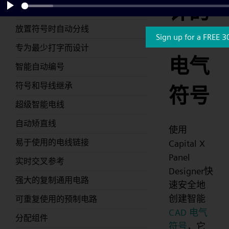
计的
新的自动装配功能可以自动连接符号
Play
放置符号时自动分线
CAD
Sign up for a FREE 3
专为最少打字而设计
电气
智能自动编号
符号和导线继承
符号
超级智能电线
自动矫直线
使用
易于使用的电线链接
Capital X
Panel
实时交叉参考
Designer快
强大的复制通用电路
速安全地
创建智能
可重复使用的预制电路
CAD 电气
分配组件
符号
，它