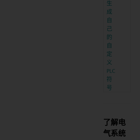
生
成
自
己
的
自
定
义
PLC
符
号
了解电
气系统