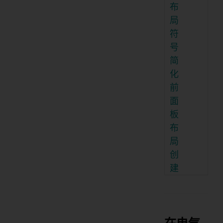
布
局
符
号
简
化
前
面
板
布
局
创
建