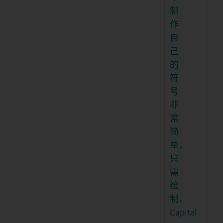
制
作
自
己
的
符
号
非
常
简
单，
只
需
绘
制，
Capital