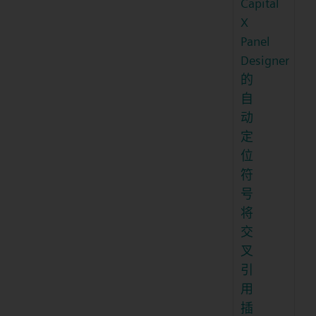
Capital
X
Panel
Designer
的
自
动
定
位
符
号
将
交
叉
引
用
插