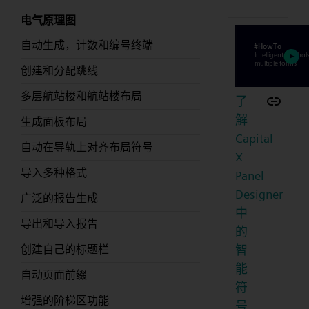
电气原理图
自动生成，计数和编号终端
创建和分配跳线
多层航站楼和航站楼布局
了
解
生成面板布局
Capital
自动在导轨上对齐布局符号
X
导入多种格式
Panel
Designer
广泛的报告生成
中
导出和导入报告
的
智
创建自己的标题栏
能
自动页面前缀
符
增强的阶梯区功能
号