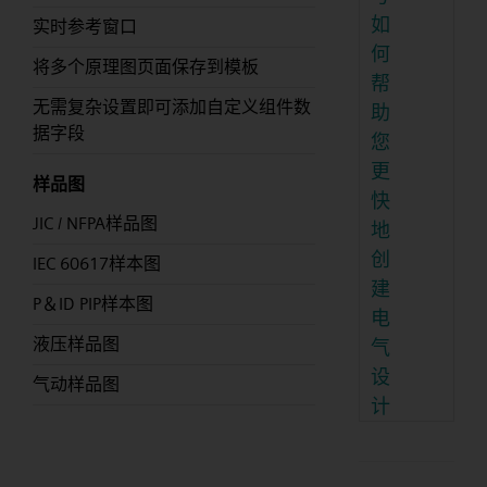
如
实时参考窗口
何
将多个原理图页面保存到模板
帮
无需复杂设置即可添加自定义组件数
助
据字段
您
更
样品图
快
JIC / NFPA样品图
地
创
IEC 60617样本图
建
P＆ID PIP样本图
电
液压样品图
气
设
气动样品图
计