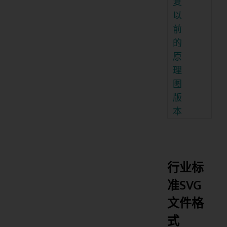
复
以
前
的
原
理
图
版
本
行业标
准SVG
文件格
式