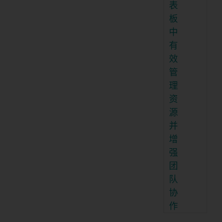
表
板
中
有
效
管
理
资
源
并
增
强
团
队
协
作