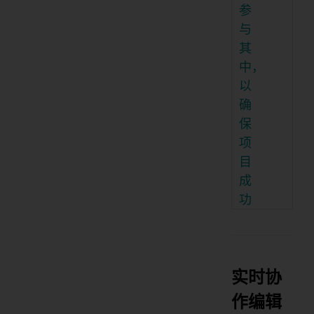
参
与
其
中，
以
确
保
项
目
成
功
实时协
作编辑