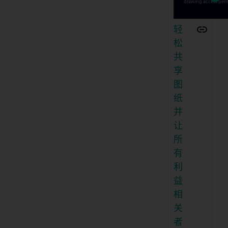
轻
松
共
享
图
纸
并
让
所
有
利
益
相
关
者