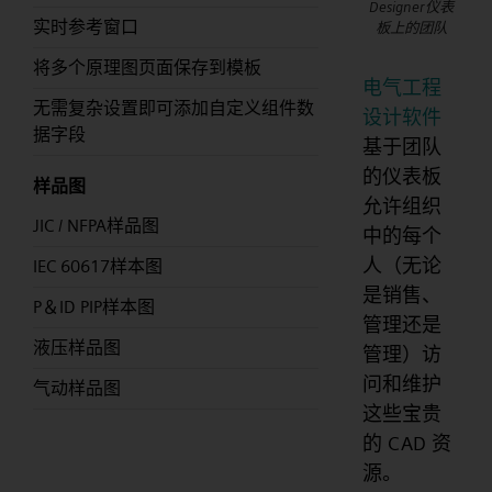
Designer仪表
实时参考窗口
板上的团队
将多个原理图页面保存到模板
电气工程
无需复杂设置即可添加自定义组件数
设计软件
据字段
基于团队
的仪表板
样品图
允许组织
JIC / NFPA样品图
中的每个
人（无论
IEC 60617样本图
是销售、
P＆ID PIP样本图
管理还是
液压样品图
管理）访
问和维护
气动样品图
这些宝贵
的 CAD 资
源。