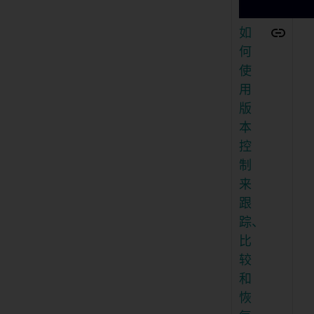
如
何
使
用
版
本
控
制
来
跟
踪、
比
较
和
恢