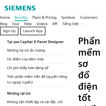
Home
Benefits
Plans & Pricing
Symbols
Customers
Blog
Tour
Help
Videos
API
Tiếng Việt
Sign Up
Launch App
Phần
Tại sao Capital X Panel Designer
mềm
Những lợi ích ấn tượng
Ưu điểm của đám mây
sơ
Chi phí thấp hơn đáng kể
đồ
Trên phần mềm tiền đề (quyền riêng
tư ngoại tuyến)
điện
Những lợi ích
tốt
Không cần thiết lập và cài đặt, chỉ