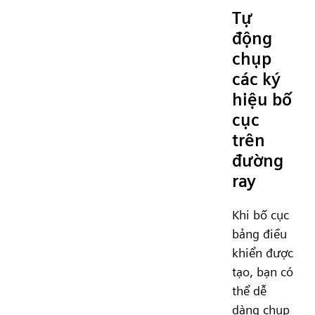
Tự
động
chụp
các ký
hiệu bố
cục
trên
đường
ray
Khi bố cục
bảng điều
khiển được
tạo, bạn có
thể dễ
dàng chụp