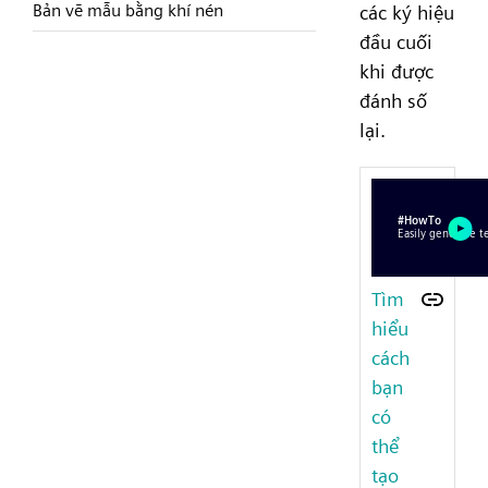
Bản vẽ mẫu bằng khí nén
các ký hiệu
đầu cuối
khi được
đánh số
lại.
Tìm
hiểu
cách
bạn
có
thể
tạo