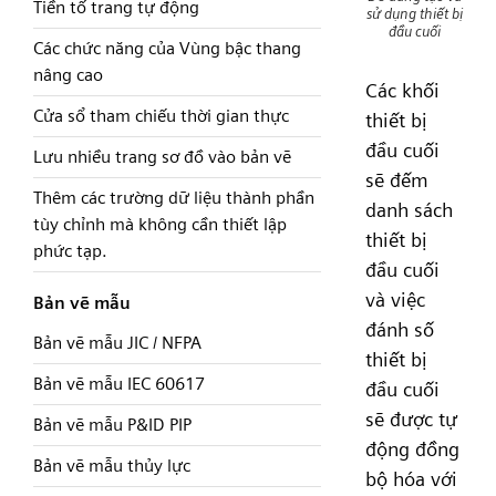
Tiền tố trang tự động
sử dụng thiết bị
đầu cuối
Các chức năng của Vùng bậc thang
nâng cao
Các khối
Cửa sổ tham chiếu thời gian thực
thiết bị
đầu cuối
Lưu nhiều trang sơ đồ vào bản vẽ
sẽ đếm
Thêm các trường dữ liệu thành phần
danh sách
tùy chỉnh mà không cần thiết lập
thiết bị
phức tạp.
đầu cuối
và việc
Bản vẽ mẫu
đánh số
Bản vẽ mẫu JIC / NFPA
thiết bị
Bản vẽ mẫu IEC 60617
đầu cuối
sẽ được tự
Bản vẽ mẫu P&ID PIP
động đồng
Bản vẽ mẫu thủy lực
bộ hóa với