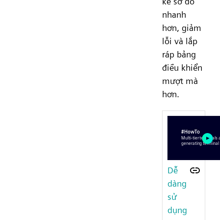
kế sơ đồ
nhanh
hơn, giảm
lỗi và lắp
ráp bảng
điều khiển
mượt mà
hơn.
Dễ
dàng
sử
dụng