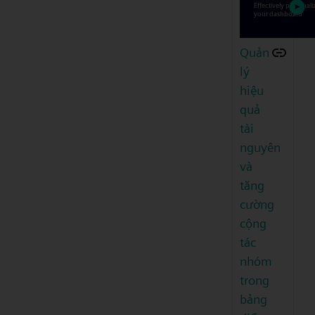
Quản
lý
hiệu
quả
tài
nguyên
và
tăng
cường
cộng
tác
nhóm
trong
bảng