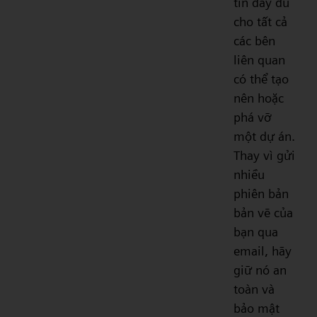
tin đầy đủ
cho tất cả
các bên
liên quan
có thể tạo
nên hoặc
phá vỡ
một dự án.
Thay vì gửi
nhiều
phiên bản
bản vẽ của
bạn qua
email, hãy
giữ nó an
toàn và
bảo mật