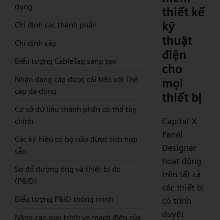
dụng
thiết kế
kỹ
Chỉ định các thành phần
thuật
Chỉ định cáp
điện
Biểu tượng CableTag sáng tạo
cho
Nhận dạng cáp được cải tiến với Thẻ
mọi
cáp đa dòng
thiết bị
Cơ sở dữ liệu thành phần có thể tùy
Capital X
chỉnh
Panel
Các ký hiệu có bộ não được tích hợp
Designer
sẵn
hoạt động
Sơ đồ đường ống và thiết bị đo
trên tất cả
(P&ID)
các thiết bị
Biểu tượng P&ID thông minh
có trình
duyệt
Nâng cao quy trình vẽ mạch điện của