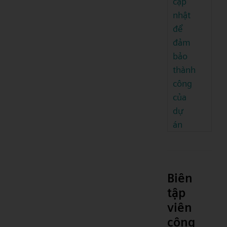
cập
nhật
để
đảm
bảo
thành
công
của
dự
án
Biên
tập
viên
cộng