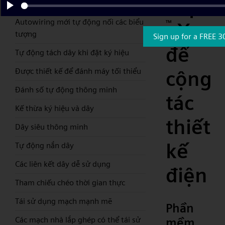
Capita
cần kéo và thả đơn giản
Play
Autowiring mới tự động nối các biểu
™
X
tượng
Sign up for a FREE 3
để
Tự động tách dây khi đặt ký hiệu
Được thiết kế để đánh máy tối thiểu
cộng
Đánh số tự động thông minh
tác
Kế thừa ký hiệu và dây
thiết
Dây siêu thông minh
kế
Tự động nắn dây
Các liên kết dây dễ sử dụng
điện
Tham chiếu chéo thời gian thực
Tái sử dụng mạch mạnh mẽ
Phần
Các mạch nhà lắp ghép có thể tái sử
mềm