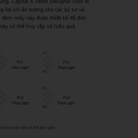
ụng. Capital X Panel Designer luôn đi
 lợi ích ấn tượng cho các kỹ sư và
g đám mây này được thiết kế để đơn
en
 này có thể truy cập và hiệu quả.
ới thao tác kéo và thả đơn giản