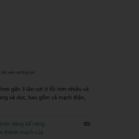
 khí nén và thủy lực
hơn gần 3 lần với ít lỗi hơn nhiều và
ang và dọc, bao gồm cả mạch điện,
thiện đáng kể năng
àn thành mạch của