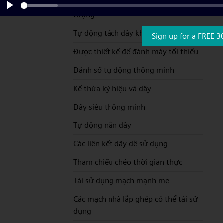
Autowiring mới tự động nối các biểu
tượng
Play
Tự động tách dây khi đặt ký hiệu
Sign up for a FREE 3
Được thiết kế để đánh máy tối thiểu
Đánh số tự động thông minh
Kế thừa ký hiệu và dây
Dây siêu thông minh
Tự động nắn dây
Các liên kết dây dễ sử dụng
Tham chiếu chéo thời gian thực
Tái sử dụng mạch mạnh mẽ
Các mạch nhà lắp ghép có thể tái sử
dụng