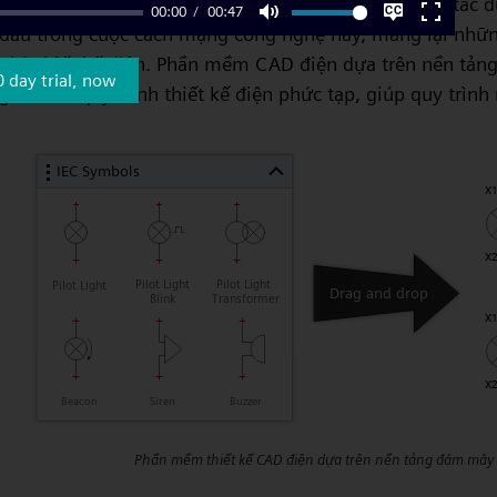
Đó là lúc
phần mềm thiết kế điện
hiện đại phát huy tác d
00:00
00:47
đầu trong cuộc cách mạng công nghệ này, mang lại những
Mute
Settings
Enter
nhà thiết kế điện. Phần mềm CAD điện dựa trên nền tản
fullscre
0 day trial, now
giản hóa quy trình thiết kế điện phức tạp, giúp quy trình
Phần mềm thiết kế CAD điện dựa trên nền tảng đám mây v