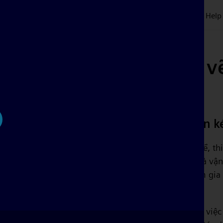
Plans & Pricing
Symbols
Customers
Blog
Tour
Help
Lợi ích của phần mềm v
trên đám mây
Không cần thiết lập và cài đặt, chỉ cần 
ay
Chúng tôi biết các kỹ sư điện có trách nhiệm nặng nề, th
giữ chi phí ở mức thấp, bên cạnh việc thử nghiệm và vận
nghiêm ngặt. Điều cuối cùng họ có thời gian là tham gi
dẫn.
Trong thế giới kỹ thuật điện phát triển nhanh chóng, việ