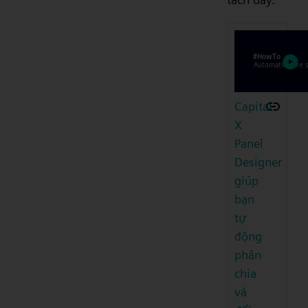
Capital
X
Panel
Designer
giúp
bạn
tự
động
phân
chia
và