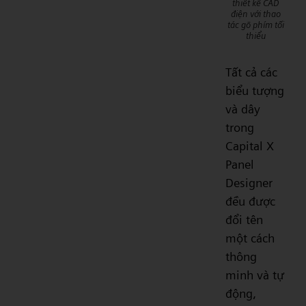
thiết kế CAD
điện với thao
tác gõ phím tối
thiểu
Tất cả các
biểu tượng
và dây
trong
Capital X
Panel
Designer
đều được
đổi tên
một cách
thông
minh và tự
động,