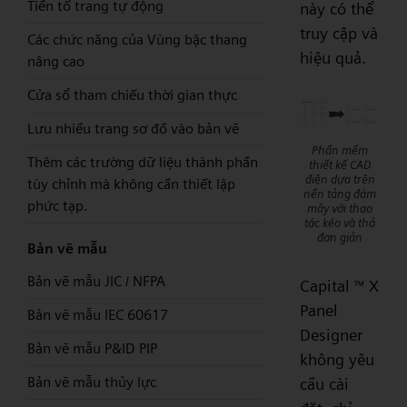
Tiền tố trang tự động
này có thể
truy cập và
Các chức năng của Vùng bậc thang
hiệu quả.
nâng cao
Cửa sổ tham chiếu thời gian thực
Lưu nhiều trang sơ đồ vào bản vẽ
Phần mềm
Thêm các trường dữ liệu thành phần
thiết kế CAD
điện dựa trên
tùy chỉnh mà không cần thiết lập
nền tảng đám
phức tạp.
mây với thao
tác kéo và thả
đơn giản
Bản vẽ mẫu
Bản vẽ mẫu JIC / NFPA
Capital
X
™
Panel
Bản vẽ mẫu IEC 60617
Designer
Bản vẽ mẫu P&ID PIP
không yêu
Bản vẽ mẫu thủy lực
cầu cài