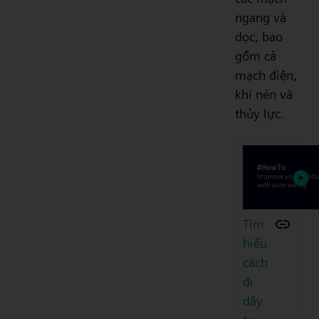
ngang và
dọc, bao
gồm cả
mạch điện,
khí nén và
thủy lực.
Tìm
hiểu
cách
đi
dây