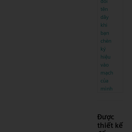
đổi
tên
dây
khi
bạn
chèn
ký
hiệu
vào
mạch
của
mình
Được
thiết kế