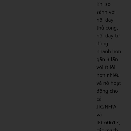
Khi so
sánh với
nối dây
thủ công,
nối dây tự
động
nhanh hơn
gần 3 lần
với ít lỗi
hơn nhiều
và nó hoạt
động cho
cả
JIC/NFPA
và
IEC60617,
các mạch