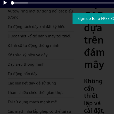
điện
cần kéo và thả đơn giản
Play
Autowiring mới tự động nối các biểu
CAD
tượng
Sign up for a FREE 3
dựa
Tự động tách dây khi đặt ký hiệu
Được thiết kế để đánh máy tối thiểu
trên
Đánh số tự động thông minh
đám
Kế thừa ký hiệu và dây
mây
Dây siêu thông minh
Tự động nắn dây
Không
Các liên kết dây dễ sử dụng
cần
Tham chiếu chéo thời gian thực
thiết
lập và
Tái sử dụng mạch mạnh mẽ
cài đặt,
Các mạch nhà lắp ghép có thể tái sử