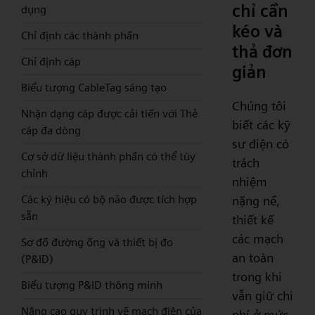
chỉ cần
dụng
kéo và
Chỉ định các thành phần
thả đơn
Chỉ định cáp
giản
Biểu tượng CableTag sáng tạo
Chúng tôi
Nhận dạng cáp được cải tiến với Thẻ
biết các kỹ
cáp đa dòng
sư điện có
Cơ sở dữ liệu thành phần có thể tùy
trách
chỉnh
nhiệm
Các ký hiệu có bộ não được tích hợp
nặng nề,
sẵn
thiết kế
các mạch
Sơ đồ đường ống và thiết bị đo
an toàn
(P&ID)
trong khi
Biểu tượng P&ID thông minh
vẫn giữ chi
Nâng cao quy trình vẽ mạch điện của
phí ở mức