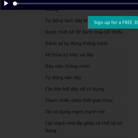
Autowiring mới tự động nối các biểu
tượng
Play
Tự động tách dây khi đặt ký hiệu
Sign up for a FREE 3
Được thiết kế để đánh máy tối thiểu
Đánh số tự động thông minh
Kế thừa ký hiệu và dây
Dây siêu thông minh
Tự động nắn dây
Các liên kết dây dễ sử dụng
Tham chiếu chéo thời gian thực
Tái sử dụng mạch mạnh mẽ
Các mạch nhà lắp ghép có thể tái sử
dụng