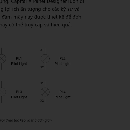
ụng. Capital X Panel Designer luôn đi
 lợi ích ấn tượng cho các kỹ sư và
g đám mây này được thiết kế để đơn
en
 này có thể truy cập và hiệu quả.
ới thao tác kéo và thả đơn giản