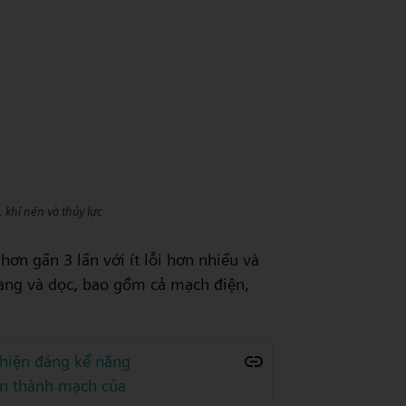
 khí nén và thủy lực
hơn gần 3 lần với ít lỗi hơn nhiều và
ang và dọc, bao gồm cả mạch điện,
thiện đáng kể năng
àn thành mạch của