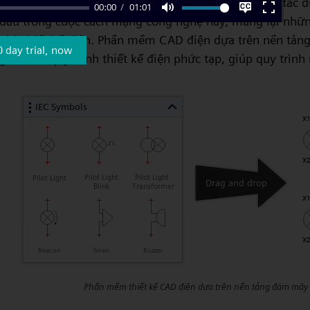
Đó là lúc
phần mềm thiết kế điện
hiện đại phát huy tác d
00:00
01:01
đầu trong cuộc cách mạng công nghệ này, mang lại những
Mute
Settings
Enter
nhà thiết kế điện. Phần mềm CAD điện dựa trên nền tản
fullscre
0 day trial, now
giản hóa quy trình thiết kế điện phức tạp, giúp quy trình
Phần mềm thiết kế CAD điện dựa trên nền tảng đám mây v