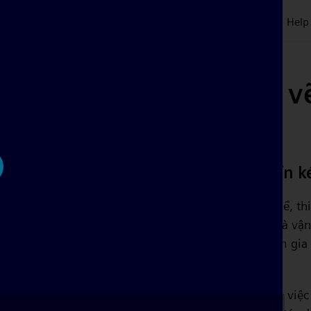
Plans & Pricing
Symbols
Customers
Blog
Tour
Help
Lợi ích của phần mềm v
trên đám mây
Không cần thiết lập và cài đặt, chỉ cần 
ay
Chúng tôi biết các kỹ sư điện có trách nhiệm nặng nề, th
giữ chi phí ở mức thấp, bên cạnh việc thử nghiệm và vận
nghiêm ngặt. Điều cuối cùng họ có thời gian là tham gi
dẫn.
Trong thế giới kỹ thuật điện phát triển nhanh chóng, việ